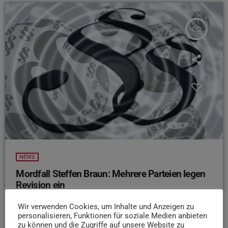
insert_link
NEWS
Mordfall Steffen Braun: Mehrere Parteien legen
Revision ein
Nach dem Urteil im Prozess um den ermordeten Arzt in
Wir verwenden Cookies, um Inhalte und Anzeigen zu
der Eifel haben drei Parteien Revision eingelegt. Das teilte
personalisieren, Funktionen für soziale Medien anbieten
die Sprecherin des Landgerichts Trier auf dpa-Anfrage
zu können und die Zugriffe auf unsere Website zu