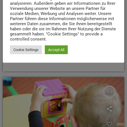
analysieren. Außerdem geben wir Informationen zu Ihrer
mit. Zwei der drei Angeklagten waren am vergangenen
Verwendung unserer Website an unsere Partner für
Dienstag wegen heimtückischen Mordes zu hohen
soziale Medien, Werbung und Analysen weiter. Unsere
Jugend-Haftstrafen verurteilt worden. Ein 18-Jähriger
Partner führen diese Informationen möglicherweise mit
weiteren Daten zusammen, die Sie ihnen bereitgestellt
muss demnach neun Jahre ins Gefängnis, ein 17-Jähriger
haben oder die sie im Rahmen Ihrer Nutzung der Dienste
sechs Jahre. Die mitangeklagte frühere Lebensgefährtin
gesammelt haben. "Cookie Settings" to provide a
des Opfers wurde dagegen nur wegen unterlassener
controlled consent.
Hilfeleistung und Brandstiftung zu zwei Jahren und vier
Cookie Settings
Accept All
Monaten verurteilt. Diese Strafe reicht der […]
today
5. SEPTEMBER 2024
28
insert_link