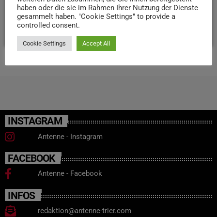
haben oder die sie im Rahmen Ihrer Nutzung der Dienste
Paares nicht vor Gericht aussagen müssen.
gesammelt haben. "Cookie Settings" to provide a
controlled consent.
today
9. JULI 2024
24
Cookie Settings
Accept All
INSTAGRAM
Antenne - Instagram
FACEBOOK
Antenne - Facebook
INFOS
redaktion@antenne-trier.com