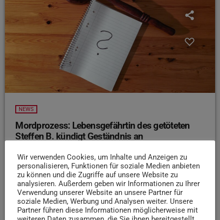
NEWS
Mordprozess: Lebensgefährtin des getöteten
Steffen B. kündigt Geständnis an
Im Prozess um die Ermordung des Dauner Arztes Steffen
Wir verwenden Cookies, um Inhalte und Anzeigen zu
Braun hat die Lebensgefährtin des Opfers angekündigt,
personalisieren, Funktionen für soziale Medien anbieten
diese Woche ein weiteres Geständnis abzulegen. Laut
zu können und die Zugriffe auf unsere Website zu
analysieren. Außerdem geben wir Informationen zu Ihrer
Bericht der lokalen Presse erklärten die Verteidiger der
Verwendung unserer Website an unsere Partner für
36-Jährigen, sie werde zugeben, an der Beseitigung des
soziale Medien, Werbung und Analysen weiter. Unsere
Fahrzeugs beteiligt gewesen zu sein. Der vorsitzende
Partner führen diese Informationen möglicherweise mit
weiteren Daten zusammen, die Sie ihnen bereitgestellt
Richter entschied, dass die minderjährigen Kinder des