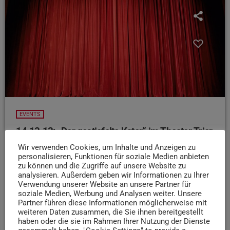
EVENTS
14.12.12: „Der gestiefelte Kater“ im Theater Trier
Wir verwenden Cookies, um Inhalte und Anzeigen zu
Ein Abenteuer und Klassiker für die ganze Familie findet
personalisieren, Funktionen für soziale Medien anbieten
ihr heute im Theater Trier. Als eine einfache
zu können und die Zugriffe auf unsere Website zu
Müllerstochter auf einen Kater trifft, ahnt sie noch nicht,
analysieren. Außerdem geben wir Informationen zu Ihrer
dass das einmal ein guter und auch außergewöhnlicher
Verwendung unserer Website an unsere Partner für
soziale Medien, Werbung und Analysen weiter. Unsere
Freund wird. Der gestiefelte Kater steht ihr zur Seite und
Partner führen diese Informationen möglicherweise mit
schafft es einfach jeden zu Überlisten, der ihm über den
weiteren Daten zusammen, die Sie ihnen bereitgestellt
Weg läuft. Die Streiche des gestiefelten Katers kann man
haben oder die sie im Rahmen Ihrer Nutzung der Dienste