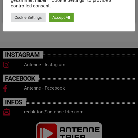
sich dann um 11 Uhr im Theater Trier ansehen.
gesammelt haben. "Cookie Settings" to provide a
controlled consent.
today
14. DEZEMBER 2025
21
Cookie Settings
Accept All
INSTAGRAM
Antenne - Instagram
FACEBOOK
Antenne - Facebook
INFOS
redaktion@antenne-trier.com