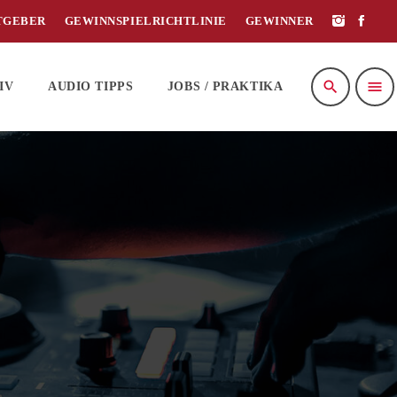
TGEBER
GEWINNSPIELRICHTLINIE
GEWINNER
search
menu
IV
AUDIO TIPPS
JOBS / PRAKTIKA