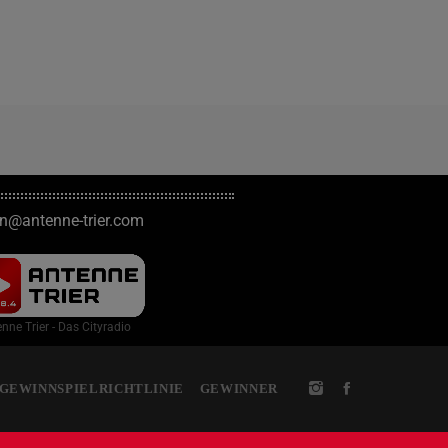
on@antenne-trier.com
nne Trier - Das Cityradio
GEWINNSPIELRICHTLINIE
GEWINNER