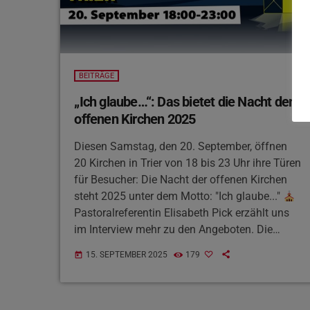
BEITRÄGE
„Ich glaube…“: Das bietet die Nacht der
offenen Kirchen 2025
Diesen Samstag, den 20. September, öffnen
20 Kirchen in Trier von 18 bis 23 Uhr ihre Türen
für Besucher: Die Nacht der offenen Kirchen
steht 2025 unter dem Motto: "Ich glaube..."
Pastoralreferentin Elisabeth Pick erzählt uns
im Interview mehr zu den Angeboten. Die
teilnehmenden Kirchen und Angebote findet ihr
15. SEPTEMBER 2025
179
today
HIER.