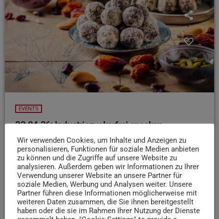
EVENTS
22.04.26: Industriezuckerfrei snacken –
Workshop in Hannahs Kreativcafé
Wir verwenden Cookies, um Inhalte und Anzeigen zu
personalisieren, Funktionen für soziale Medien anbieten
Naschkatzen aufgepasst!
Heute ab 18:30 Uhr
zu können und die Zugriffe auf unsere Website zu
könnt ihr in Hannahs Kreativcafé und Conceptstore
analysieren. Außerdem geben wir Informationen zu Ihrer
gesunde, industriezuckerfreie, vegane und glutenfreie
Verwendung unserer Website an unsere Partner für
soziale Medien, Werbung und Analysen weiter. Unsere
Snacks ganz einfach selbst herstellen! Ebenso lernt ihr
Partner führen diese Informationen möglicherweise mit
einiges darüber, wie Zucker in eurem Körper wirkt, wie ihr
weiteren Daten zusammen, die Sie ihnen bereitgestellt
Heißhungerattacken vermeidet und welche entscheidende
haben oder die sie im Rahmen Ihrer Nutzung der Dienste
Rolle Fette und Öle in der Ernährung spielen.