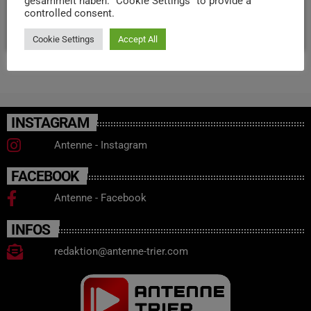
gesammelt haben. "Cookie Settings" to provide a
controlled consent.
today
22. APRIL 2026
21
Cookie Settings
Accept All
INSTAGRAM
Antenne - Instagram
FACEBOOK
Antenne - Facebook
INFOS
redaktion@antenne-trier.com