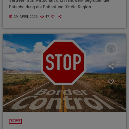
Vertreter aus Wirtschaft und Handwerk begrüßen die
Entscheidung als Entlastung für die Region.
today
29. APRIL 2026
47
insert_link
NEWS