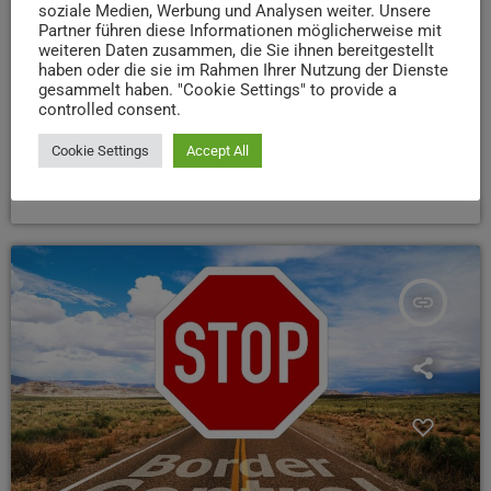
soziale Medien, Werbung und Analysen weiter. Unsere
wirtschaftlichen Schäden im Grenzpendlerverkehr.
Partner führen diese Informationen möglicherweise mit
Studien zeigen, dass viele Betriebe unter
weiteren Daten zusammen, die Sie ihnen bereitgestellt
Einschränkungen und finanziellen Einbußen leiden.
haben oder die sie im Rahmen Ihrer Nutzung der Dienste
gesammelt haben. "Cookie Settings" to provide a
Gloden will deshalb beim Migrationsgipfel in München
controlled consent.
erneut Druck machen. Von Deutschland fordert er mehr
Kooperation beim Thema Migration.
Cookie Settings
Accept All
today
25. SEPTEMBER 2025
34
insert_link