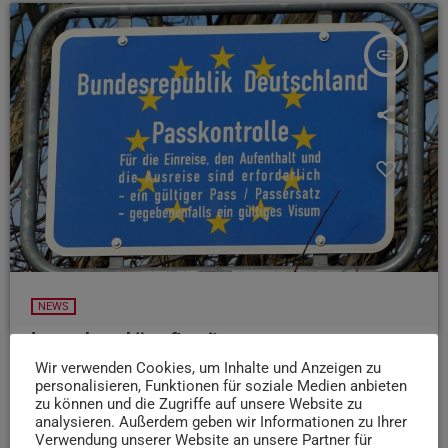
insert_link
NEWS
Luxemburg kämpft weiter gegen
Grenzkontrollen
Wir verwenden Cookies, um Inhalte und Anzeigen zu
personalisieren, Funktionen für soziale Medien anbieten
Luxemburgs Innenminister Leon Gloden will die
zu können und die Zugriffe auf unsere Website zu
Grenzkontrollen nach Deutschland weiter abschaffen. Im
analysieren. Außerdem geben wir Informationen zu Ihrer
Gespräch mit dem Trierischen Volksfreund warnte er vor
Verwendung unserer Website an unsere Partner für