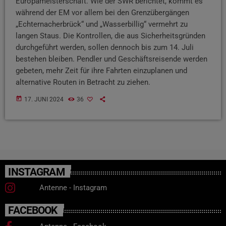
Europameisterschaft. Wie der SWR berichtet, kommt es
während der EM vor allem bei den Grenzübergängen
„Echternacherbrück“ und „Wasserbillig“ vermehrt zu
langen Staus. Die Kontrollen, die aus Sicherheitsgründen
durchgeführt werden, sollen dennoch bis zum 14. Juli
bestehen bleiben. Pendler und Geschäftsreisende werden
gebeten, mehr Zeit für ihre Fahrten einzuplanen und
alternative Routen in Betracht zu ziehen.
today
17. JUNI 2024
36
INSTAGRAM
Antenne - Instagram
FACEBOOK