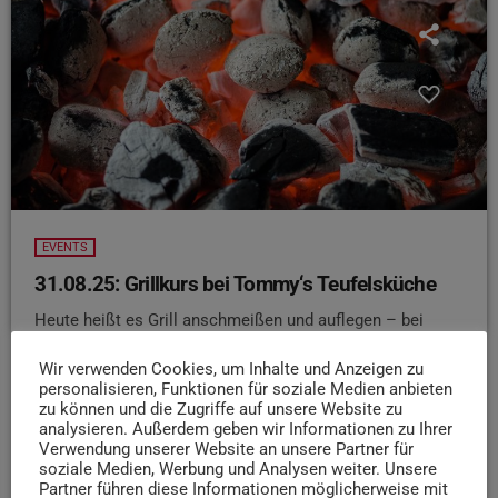
EVENTS
31.08.25: Grillkurs bei Tommy‘s Teufelsküche
Heute heißt es Grill anschmeißen und auflegen – bei
Tommy‘s Teufelsküche ist immer Grillsaison
Im
Wir verwenden Cookies, um Inhalte und Anzeigen zu
Grillkurs lernt ihr neue Techniken und Tricks, damit ihr bei
personalisieren, Funktionen für soziale Medien anbieten
der nächsten Gartenparty so richtig angeben könnt. Egal
zu können und die Zugriffe auf unsere Website zu
ob vegetarisch, Schwein oder Fisch, hier lernt ihr wie man
analysieren. Außerdem geben wir Informationen zu Ihrer
es perfekt zubereitet. Und obendrauf gibt‘s noch ein
Verwendung unserer Website an unsere Partner für
soziale Medien, Werbung und Analysen weiter. Unsere
Geschenkpaket mit Schneidebrett, Grillschürze und mehr.
Partner führen diese Informationen möglicherweise mit