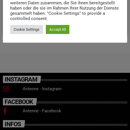
Der Kurs startet um 16 Uhr und dauert ungefähr 4
weiteren Daten zusammen, die Sie ihnen bereitgestellt
Stunden, Tickets gibt‘s bei der Tourist-Information Trier
haben oder die sie im Rahmen Ihrer Nutzung der Dienste
gesammelt haben. "Cookie Settings" to provide a
und bei Ticket Regional.
controlled consent.
today
31. AUGUST 2025
21
Cookie Settings
Accept All
INSTAGRAM
Antenne - Instagram
FACEBOOK
Antenne - Facebook
INFOS