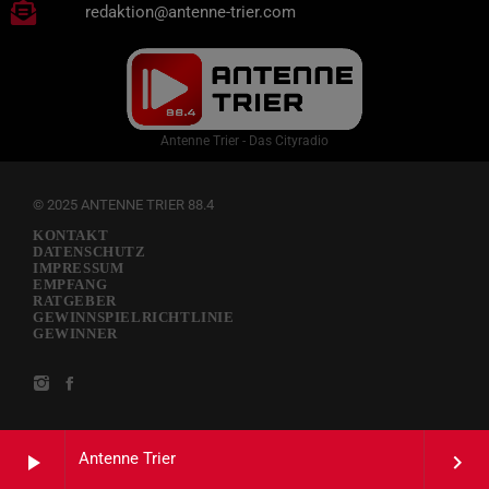
redaktion@antenne-trier.com
Antenne Trier - Das Cityradio
© 2025 ANTENNE TRIER 88.4
KONTAKT
DATENSCHUTZ
IMPRESSUM
EMPFANG
RATGEBER
GEWINNSPIELRICHTLINIE
GEWINNER
Antenne Trier
play_arrow
keyboard_arrow_right