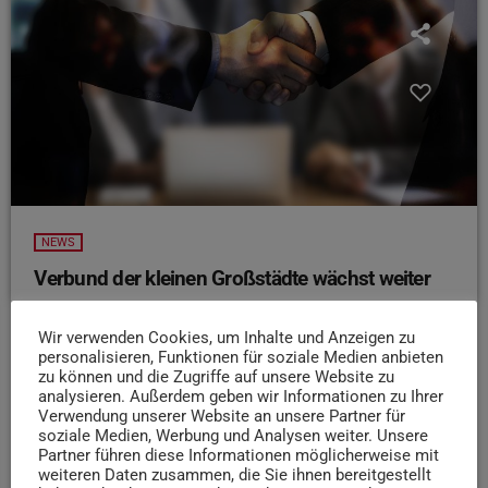
NEWS
Verbund der kleinen Großstädte wächst weiter
Das Netzwerk der sogenannten RegioPolen, zu dem auch
Wir verwenden Cookies, um Inhalte und Anzeigen zu
Trier gehört, hat ein neues Mitglied: die Stadt Kassel. Laut
personalisieren, Funktionen für soziale Medien anbieten
Bericht der Stadt Trier wurde die Beitrittsvereinbarung
zu können und die Zugriffe auf unsere Website zu
beim Treffen des Lenkungsausschusses in Paderborn
analysieren. Außerdem geben wir Informationen zu Ihrer
unterzeichnet. Trier war dort durch Dr. Nicole Thees vom
Verwendung unserer Website an unsere Partner für
soziale Medien, Werbung und Analysen weiter. Unsere
Amt für Stadtentwicklung vertreten. Ziel des Verbunds ist
Partner führen diese Informationen möglicherweise mit
es, die Interessen mittelgroßer Städte abseits der
weiteren Daten zusammen, die Sie ihnen bereitgestellt