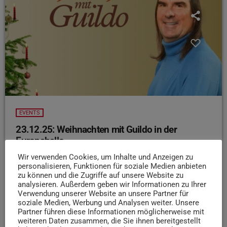
EVENTS
23.12.25: Weihnachten mit Guildo in der
Europahalle
Es ist mal wieder Zeit für eine Trierer
Wir verwenden Cookies, um Inhalte und Anzeigen zu
personalisieren, Funktionen für soziale Medien anbieten
Weihnachtstradition: „Guildo Horn und Die
zu können und die Zugriffe auf unsere Website zu
orthopädischen Strümpfe“
Die Band sorgt heute
analysieren. Außerdem geben wir Informationen zu Ihrer
Abend in der Europahalle für eine ordentliche Portion
Verwendung unserer Website an unsere Partner für
soziale Medien, Werbung und Analysen weiter. Unsere
weihnachtliche Stimmung! Mit traditionellen Liedern,
Partner führen diese Informationen möglicherweise mit
verrockten Popklassikern und Schlagerhits entführet sie
weiteren Daten zusammen, die Sie ihnen bereitgestellt
das Publikum in eine fröhliche, musikalische