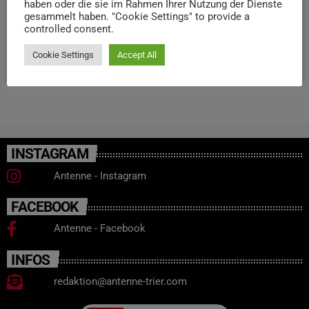
haben oder die sie im Rahmen Ihrer Nutzung der Dienste
Weihnachtswelt. Beginn ist 20 Uhr und Tickets findet ihr
gesammelt haben. "Cookie Settings" to provide a
controlled consent.
bei Ticketmaster.
Cookie Settings
Accept All
today
23. DEZEMBER 2025
52
2
INSTAGRAM
Antenne - Instagram
FACEBOOK
Antenne - Facebook
INFOS
redaktion@antenne-trier.com