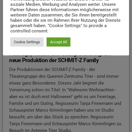
soziale Medien, Werbung und Analysen weiter. Unsere
Partner führen diese Informationen möglicherweise mit
weiteren Daten zusammen, die Sie ihnen bereitgestellt
haben oder die sie im Rahmen Ihrer Nutzung der Dienste
gesammelt haben. "Cookie Settings" to provide a
controlled consent.
Cookie Settings
Accept All
BEITRÄGE
Feiertage, Familie und Outing: Das bringt die
neue Produktion der SCHMIT-Z Family
Die Produktionen der SCHMIT-Z Family - der
Theatergruppe des Queeren Zentrums Trier - sind immer
etwas ganz Besonderes. Dieses Jahr beginnt die
Verwirrung schon im Titel: In "Wahnsinn Weihnachten -
aber es ist doch erst Halloween" geht es um Feiertage,
Familie und um Outing. Regisseurin Tanja Finnemann und
Schauspieler Marco Kimmlingen haben uns im Studio
besucht, um über das Stück zu sprechen: Regisseurin
Tanja Finnemann und Schauspieler Marco Kimmlingen zu
Besuch im Antenne Trier Studio.