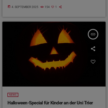
today
4. SEPTEMBER 2025
154
1
insert_link
NEWS
Halloween-Special für Kinder an der Uni Trier