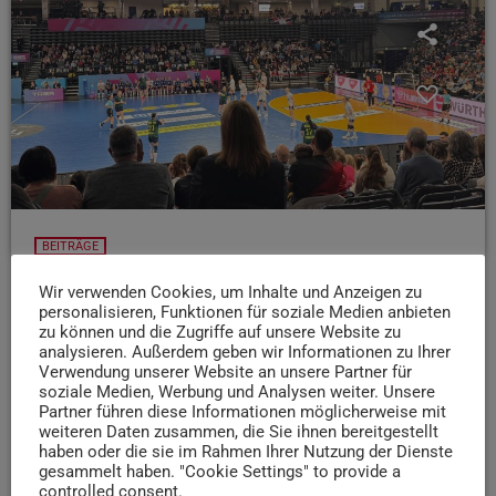
BEITRÄGE
Trier im Handball-Fieber: Das bedeutet die WM
Wir verwenden Cookies, um Inhalte und Anzeigen zu
für die Stadt
personalisieren, Funktionen für soziale Medien anbieten
zu können und die Zugriffe auf unsere Website zu
Trier war Austragungsort der Frauen-Handball-WM und die
analysieren. Außerdem geben wir Informationen zu Ihrer
Stimmung in der SWT-Arena war richtig gut.
Verwendung unserer Website an unsere Partner für
soziale Medien, Werbung und Analysen weiter. Unsere
Bürgermeisterin Elvira Garbes hat die Verantwortlichen
Partner führen diese Informationen möglicherweise mit
und die Teams zu einem Empfang in die SWT Arena
weiteren Daten zusammen, die Sie ihnen bereitgestellt
eingeladen - und wir waren dabei
haben oder die sie im Rahmen Ihrer Nutzung der Dienste
gesammelt haben. "Cookie Settings" to provide a
today
2. DEZEMBER 2025
41
1
controlled consent.