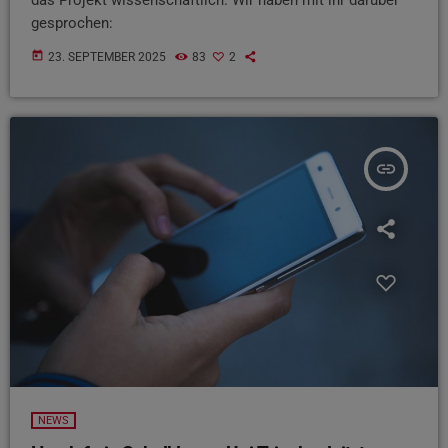
gesprochen:
today
23. SEPTEMBER 2025
83
2
insert_link
NEWS