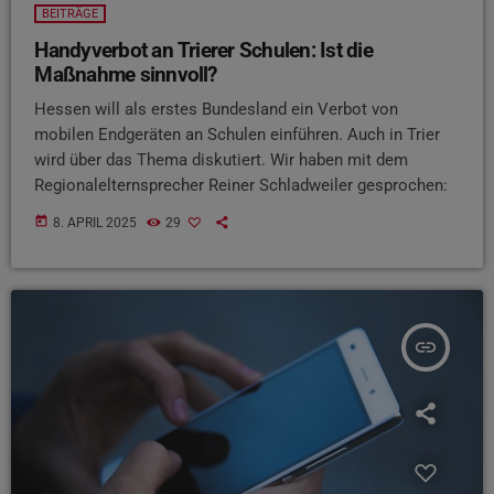
BEITRÄGE
Handyverbot an Trierer Schulen: Ist die
Maßnahme sinnvoll?
Hessen will als erstes Bundesland ein Verbot von
mobilen Endgeräten an Schulen einführen. Auch in Trier
wird über das Thema diskutiert. Wir haben mit dem
Regionalelternsprecher Reiner Schladweiler gesprochen:
today
8. APRIL 2025
29
insert_link