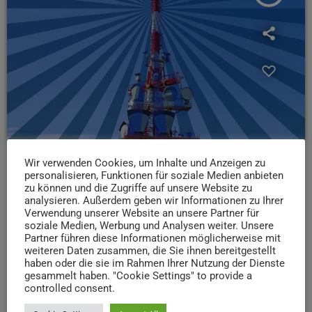
Wir verwenden Cookies, um Inhalte und Anzeigen zu
NEWS
personalisieren, Funktionen für soziale Medien anbieten
zu können und die Zugriffe auf unsere Website zu
Trier beteiligt sich an bundesweiter
analysieren. Außerdem geben wir Informationen zu Ihrer
Mobilfunkmesswoche
Verwendung unserer Website an unsere Partner für
soziale Medien, Werbung und Analysen weiter. Unsere
Noch bis zum 1. Juni können Bürger in Trier und
Partner führen diese Informationen möglicherweise mit
bundesweit Funklöcher melden und die Netzqualität
weiteren Daten zusammen, die Sie ihnen bereitgestellt
testen. Das teilt die Stadt auf ihrer Homepage mit. Die
haben oder die sie im Rahmen Ihrer Nutzung der Dienste
Aktion wird von der Bundesnetzagentur durchgeführt und
gesammelt haben. "Cookie Settings" to provide a
controlled consent.
soll dabei helfen, 4G- und 5G-Netze aus Nutzersicht zu
bewerten. Mit einer kostenlosen App können Teilnehmer