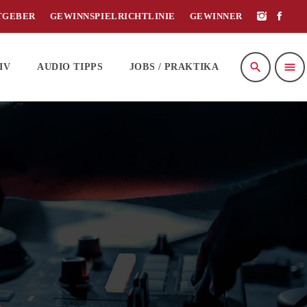
TGEBER
GEWINNSPIELRICHTLINIE
GEWINNER
search
menu
IV
AUDIO TIPPS
JOBS / PRAKTIKA