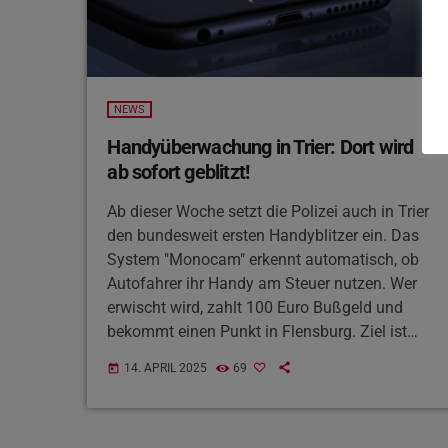
NEWS
Handyüberwachung in Trier: Dort wird
ab sofort geblitzt!
Ab dieser Woche setzt die Polizei auch in Trier
den bundesweit ersten Handyblitzer ein. Das
System "Monocam" erkennt automatisch, ob
Autofahrer ihr Handy am Steuer nutzen. Wer
erwischt wird, zahlt 100 Euro Bußgeld und
bekommt einen Punkt in Flensburg. Ziel ist
mehr Sicherheit im Straßenverkehr. Als
14. APRIL 2025
69
today
Standort gilt die Brücke über der A602 bei
Kenn/Ehrang.