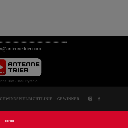
on@antenne-trier.com
nne Trier - Das Cityradio
GEWINNSPIELRICHTLINIE
GEWINNER
00:00