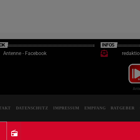
auf der A602 in Trier getestet.
OK
INFOS
Antenne - Facebook
redakti
Ante
TAKT
DATENSCHUTZ
IMPRESSUM
EMPFANG
RATGEBER
radio