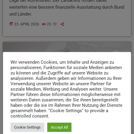
Lage der Kommunen. Der Landkreis fordert daher
weiterhin eine bessere finanzielle Ausstattung durch Bund
und Länder.
today
23. APRIL 2026
25
insert_link
Wir verwenden Cookies, um Inhalte und Anzeigen zu
personalisieren, Funktionen für soziale Medien anbieten
zu können und die Zugriffe auf unsere Website zu
analysieren. Außerdem geben wir Informationen zu Ihrer
Verwendung unserer Website an unsere Partner für
soziale Medien, Werbung und Analysen weiter. Unsere
Partner führen diese Informationen möglicherweise mit
weiteren Daten zusammen, die Sie ihnen bereitgestellt
haben oder die sie im Rahmen Ihrer Nutzung der Dienste
gesammelt haben. "Cookie Settings" to provide a
controlled consent.
Cookie Settings
Accept All
NEWS