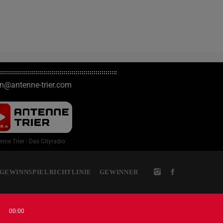
on@antenne-trier.com
nne Trier - Das Cityradio
GEWINNSPIELRICHTLINIE
GEWINNER
00:00