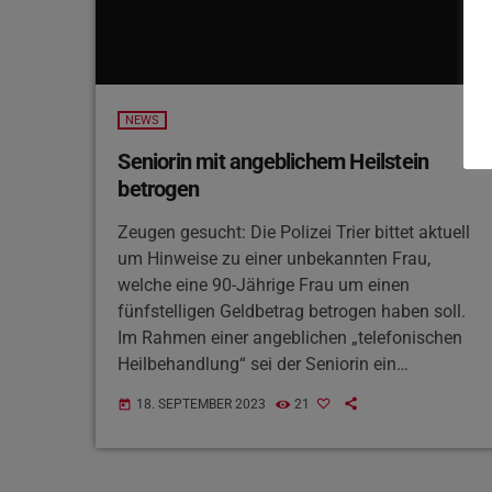
NEWS
Seniorin mit angeblichem Heilstein
betrogen
Zeugen gesucht: Die Polizei Trier bittet aktuell
um Hinweise zu einer unbekannten Frau,
welche eine 90-Jährige Frau um einen
fünfstelligen Geldbetrag betrogen haben soll.
Im Rahmen einer angeblichen „telefonischen
Heilbehandlung“ sei der Seniorin ein
„Heilstein“ zum Kauf angeboten worden. Bei
18. SEPTEMBER 2023
21
today
dem späteren Bankbesuch und der
Geldübergabe entstanden
Überwachungsaufnahmen, die die