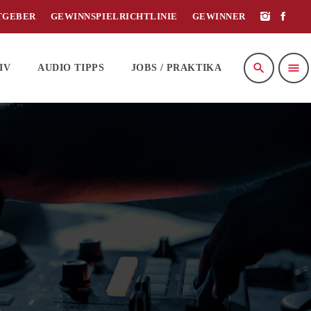
TGEBER
GEWINNSPIELRICHTLINIE
GEWINNER
search
menu
IV
AUDIO TIPPS
JOBS / PRAKTIKA