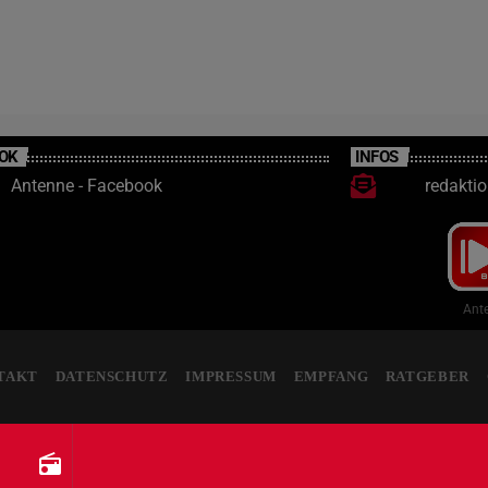
OK
INFOS
Antenne - Facebook
redakti
Ante
TAKT
DATENSCHUTZ
IMPRESSUM
EMPFANG
RATGEBER
radio