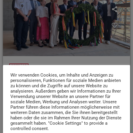
BEITRÄGE
Wir verwenden Cookies, um Inhalte und Anzeigen zu
Richtfest auf der neuen Trierer Hauptfeuerwache
personalisieren, Funktionen für soziale Medien anbieten
Der Rohbau unserer neuen Hauptfeuerwache in der
zu können und die Zugriffe auf unsere Website zu
analysieren. Außerdem geben wir Informationen zu Ihrer
Südallee steht! Jetzt geht's dort ans Eingemachte…
Verwendung unserer Website an unsere Partner für
Oberbürgermeister Wolfram Leibe sowie
soziale Medien, Werbung und Analysen weiter. Unsere
Verantwortliche der Feuerwehr und Politik geben uns
Partner führen diese Informationen möglicherweise mit
weiteren Daten zusammen, die Sie ihnen bereitgestellt
einen Überblick über den Stand der Dinge:
haben oder die sie im Rahmen Ihrer Nutzung der Dienste
gesammelt haben. "Cookie Settings" to provide a
today
1. JUNI 2026
32
controlled consent.