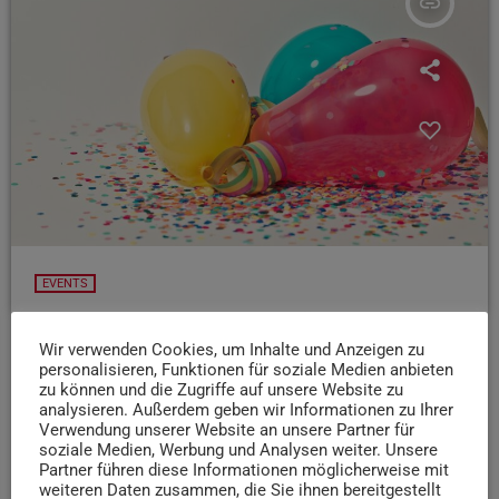
insert_link
EVENTS
15.11.25: Karnevalistisches Frühschoppen in
der Langen Theke
Wir verwenden Cookies, um Inhalte und Anzeigen zu
personalisieren, Funktionen für soziale Medien anbieten
Nach dem großen Erfolg im letzten Jahr gibt‘s 2025 eine
zu können und die Zugriffe auf unsere Website zu
fünfte Auflage des Trierer Karnevalistischen
analysieren. Außerdem geben wir Informationen zu Ihrer
Verwendung unserer Website an unsere Partner für
Frühschoppens
Frank Weiersbach und Lydia Fiegler
soziale Medien, Werbung und Analysen weiter. Unsere
führen durch die Veranstaltung, die Stadtgarde Augusta
Partner führen diese Informationen möglicherweise mit
Treverorum und das Prinzenpaar der Stadt Trier sind
weiteren Daten zusammen, die Sie ihnen bereitgestellt