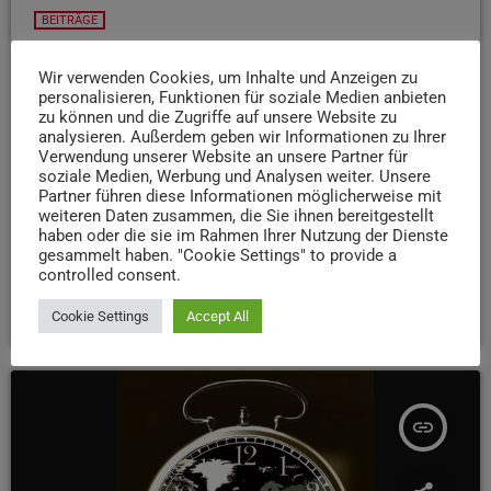
BEITRÄGE
Illuminale 2025: Was steht dieses Jahr im
Spotlight?
Wir verwenden Cookies, um Inhalte und Anzeigen zu
personalisieren, Funktionen für soziale Medien anbieten
Die Illuminale bringt seit 2011 Lichtkunst nach Trier. Was
zu können und die Zugriffe auf unsere Website zu
analysieren. Außerdem geben wir Informationen zu Ihrer
als Lampignon-Festival begann, stellt mittlerweile alle
Verwendung unserer Website an unsere Partner für
zwei Jahre ein anderes Trierer Weltkulturerbe in den
soziale Medien, Werbung und Analysen weiter. Unsere
Fokus. Dabei kommen auch Laser, Projektionen und viele
Partner führen diese Informationen möglicherweise mit
weiteren Daten zusammen, die Sie ihnen bereitgestellt
andere Beleuchtungsformen zum Einsatz. Was uns dieses
haben oder die sie im Rahmen Ihrer Nutzung der Dienste
Jahr erwartet - und wie das eigentlich mit dem Eintritt
gesammelt haben. "Cookie Settings" to provide a
funktioniert - erfahrt ihr hier:
controlled consent.
today
25. JULI 2025
47
Cookie Settings
Accept All
insert_link