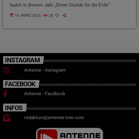
lautet in diesem Jahr „Deine Stunde für die Erde“.
today
19. MÄRZ 2024
28
INSTAGRAM
Antenne - Instagram
FACEBOOK
Antenne - Facebook
INFOS
redaktion@antenne-trier.com