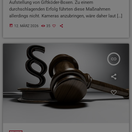
Aufstellung von Giftköder-Boxen. Zu einem
durchschlagenden Erfolg führten diese Maßnahmen
allerdings nicht. Kameras anzubringen, wäre daher laut […]
today
12. MÄRZ 2026
35
insert_link