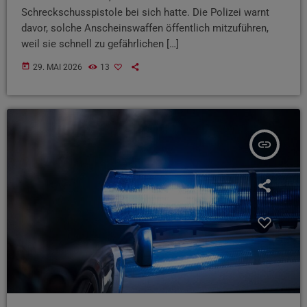
Schreckschusspistole bei sich hatte. Die Polizei warnt
davor, solche Anscheinswaffen öffentlich mitzuführen,
weil sie schnell zu gefährlichen […]
today
29. MAI 2026
13
insert_link