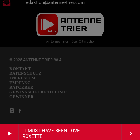
redaktion@antenne-trier.com
Antenne Trier - Das Cityradio
© 2025 ANTENNE TRIER 88.4
KONTAKT
DATENSCHUTZ
IMPRESSUM
EMPFANG
RATGEBER
GEWINNSPIELRICHTLINIE
GEWINNER
IT MUST HAVE BEEN LOVE
play_arrow
keyboard_arrow_right
ROXETTE