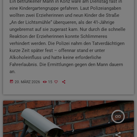
Ein betrunkener Mann in Konz wäre am Dienstag fast in
eine Kindergartengruppe gefahren. Laut Polizeiangaben
wollten zwei Erzieherinnen und neun Kinder die Straße
„An der Lichtsmühle“ überqueren, als der 41-Jährige
ungebremst auf sie zugerast kam. Nur durch die schnelle
Reaktion der Erzieherinnen konnte Schlimmeres
verhindert werden. Die Polizei nahm den Tatverdächtigen
kurze Zeit später fest – offennar stand er unter
Alkoholeinfluss und hatte keine erforderliche
Fahrerlaubnis. Die Ermittlungen gegen den Mann dauern
an.
today
20. MÄRZ 2026
15
insert_link