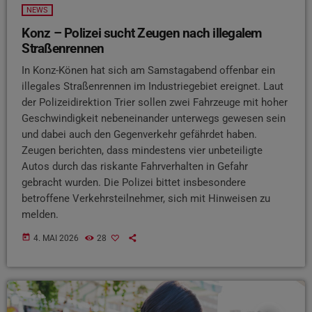
NEWS
Konz – Polizei sucht Zeugen nach illegalem
Straßenrennen
In Konz-Könen hat sich am Samstagabend offenbar ein
illegales Straßenrennen im Industriegebiet ereignet. Laut
der Polizeidirektion Trier sollen zwei Fahrzeuge mit hoher
Geschwindigkeit nebeneinander unterwegs gewesen sein
und dabei auch den Gegenverkehr gefährdet haben.
Zeugen berichten, dass mindestens vier unbeteiligte
Autos durch das riskante Fahrverhalten in Gefahr
gebracht wurden. Die Polizei bittet insbesondere
betroffene Verkehrsteilnehmer, sich mit Hinweisen zu
melden.
today
4. MAI 2026
28