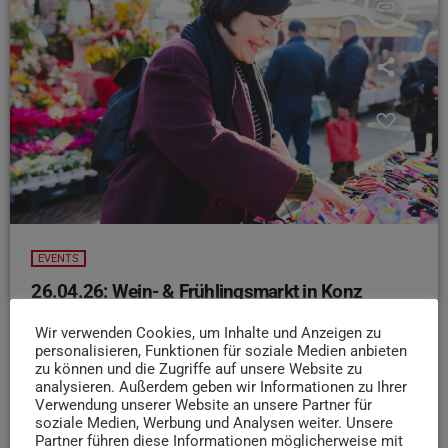
insert_link
EVENTS
26.04.26: Wein- & Frühlingsmarkt in Konz
In Konz läuft am Sonntag wieder der Wein- &
Wir verwenden Cookies, um Inhalte und Anzeigen zu
Frühlingsmarkt. Mit regionalen Weinen, Live-Musik,
personalisieren, Funktionen für soziale Medien anbieten
zu können und die Zugriffe auf unsere Website zu
leckerem Essen und Programm für die ganze Familie –
analysieren. Außerdem geben wir Informationen zu Ihrer
inklusive Kinderkarussell.
Los geht’s ab 11 Uhr
Verwendung unserer Website an unsere Partner für
auf dem Marktplatz, der Eintritt ist frei.
soziale Medien, Werbung und Analysen weiter. Unsere
Partner führen diese Informationen möglicherweise mit
today