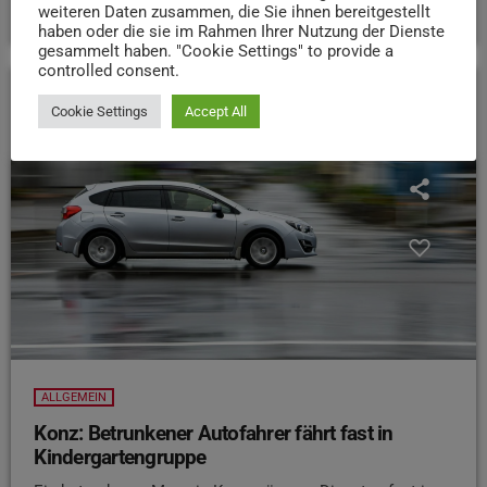
24. APRIL 2026
96
weiteren Daten zusammen, die Sie ihnen bereitgestellt
haben oder die sie im Rahmen Ihrer Nutzung der Dienste
gesammelt haben. "Cookie Settings" to provide a
controlled consent.
Cookie Settings
Accept All
insert_link
ALLGEMEIN
Konz: Betrunkener Autofahrer fährt fast in
Kindergartengruppe