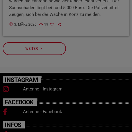
wurden die Fahrerin sowie vier Kinder leicht verletzt. Der
Sachschaden liegt bei rund 5.000 Euro. Die Polizei bittet
Zeugen, sich bei der Wache in Konz zu melden.
today
3. MÄRZ 2026
19
navigate_next
WEITER
INSTAGRAM
Antenne - Instagram
FACEBOOK
Antenne - Facebook
INFOS