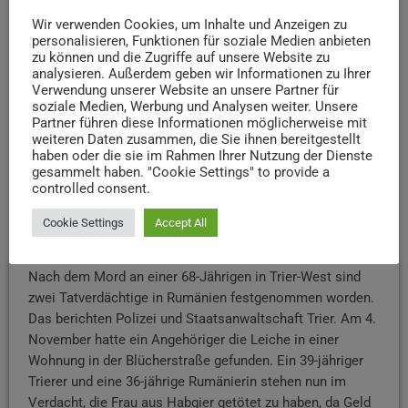
Wir verwenden Cookies, um Inhalte und Anzeigen zu
personalisieren, Funktionen für soziale Medien anbieten
zu können und die Zugriffe auf unsere Website zu
analysieren. Außerdem geben wir Informationen zu Ihrer
Verwendung unserer Website an unsere Partner für
soziale Medien, Werbung und Analysen weiter. Unsere
Partner führen diese Informationen möglicherweise mit
weiteren Daten zusammen, die Sie ihnen bereitgestellt
haben oder die sie im Rahmen Ihrer Nutzung der Dienste
gesammelt haben. "Cookie Settings" to provide a
controlled consent.
NEWS
Cookie Settings
Accept All
Nach dem Fund einer Leiche in Trier-West:
Polizei nimmt zwei Verdächtige in Rumänien fest
Nach dem Mord an einer 68-Jährigen in Trier-West sind
zwei Tatverdächtige in Rumänien festgenommen worden.
Das berichten Polizei und Staatsanwaltschaft Trier. Am 4.
November hatte ein Angehöriger die Leiche in einer
Wohnung in der Blücherstraße gefunden. Ein 39-jähriger
Trierer und eine 36-jährige Rumänierin stehen nun im
Verdacht, die Frau aus Habgier getötet zu haben, da Geld