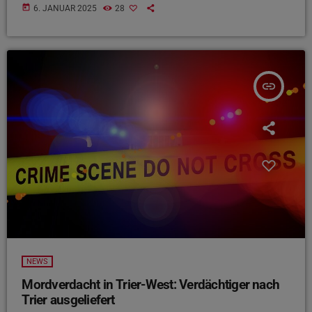
today
6. JANUAR 2025
28
insert_link
NEWS
Mordverdacht in Trier-West: Verdächtiger nach
Trier ausgeliefert