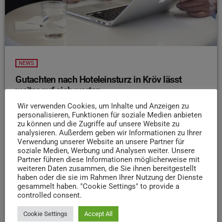
NEWS
Gutachten nach Hoteleinsturz in Kröv lässt
weiter auf sich warten
Wir verwenden Cookies, um Inhalte und Anzeigen zu
Zwei Monate nach dem Einsturz eines Hotels in Kröv
personalisieren, Funktionen für soziale Medien anbieten
liegt nach wie vor kein Gutachten zur Unglücksursache
zu können und die Zugriffe auf unsere Website zu
vor. Offenbar verzögert sich die Analyse wegen der
analysieren. Außerdem geben wir Informationen zu Ihrer
Komplexität des Vorfalls, bei dem zwei Menschen ums
Verwendung unserer Website an unsere Partner für
soziale Medien, Werbung und Analysen weiter. Unsere
Leben kamen. Die Staatsanwaltschaft Trier erklärt, dass
Partner führen diese Informationen möglicherweise mit
die Untersuchungen vor Ort zwar abgeschlossen sind,
weiteren Daten zusammen, die Sie ihnen bereitgestellt
doch der Bericht noch Zeit erfordert. Ein genaues Datum
haben oder die sie im Rahmen Ihrer Nutzung der Dienste
für die Vorlage des Gutachtens wurde nicht genannt.
gesammelt haben. "Cookie Settings" to provide a
controlled consent.
today
7. OKTOBER 2024
21
Cookie Settings
Accept All