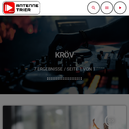
search
menu
play_arrow
KRÖV
7 ERGEBNISSE / SEITE 1 VON 1
insert_link