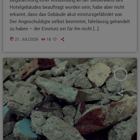
Hotelgebäudes beauftragt worden sein, habe aber nicht
erkannt, dass das Gebäude akut einsturzgefährdet war.
Der Angeschuldigte selbst bestreitet, fahrlässig gehandelt
zu haben – der Einsturz sei für ihn nicht […]
today
21. JULI 2026
18
insert_link