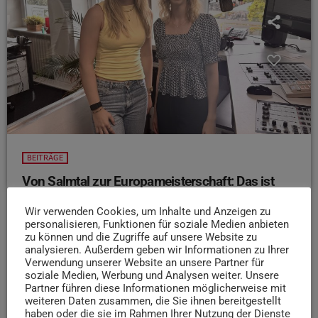
BEITRÄGE
Von Salmtal zur Europameisterschaft: Das ist
Hochsprungtalent Anna-Sophie Schmitt
Wir verwenden Cookies, um Inhalte und Anzeigen zu
Anna-Sophie Schmitt ist 21, kommt aus Salmtal und
personalisieren, Funktionen für soziale Medien anbieten
macht schon seit ihrer Kindheit Leistungssport. Mit grade
zu können und die Zugriffe auf unsere Website zu
analysieren. Außerdem geben wir Informationen zu Ihrer
mal 13 Jahren kam sie zum Hochsprung, den sie seitdem
Verwendung unserer Website an unsere Partner für
professionell betreibt. Und das hat sich rentiert, denn vor
soziale Medien, Werbung und Analysen weiter. Unsere
Kurzem hat sie die Qualifikation für die U23 Leichtathletik
Partner führen diese Informationen möglicherweise mit
weiteren Daten zusammen, die Sie ihnen bereitgestellt
Europameisterschaft in Norwegen erhalten
Bevor
haben oder die sie im Rahmen Ihrer Nutzung der Dienste
es für sie losgeht, hat sie noch einen Abstecher bei Dori