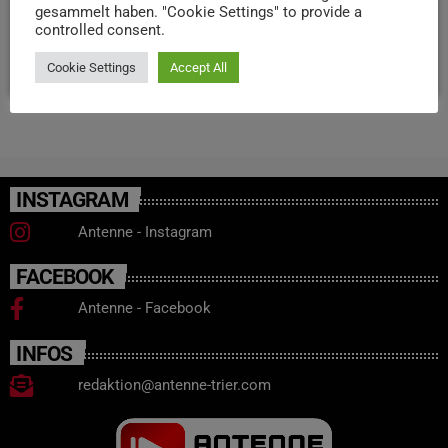
gesammelt haben. "Cookie Settings" to provide a
im Studio gemacht.
controlled consent.
today
14. JULI 2025
281
5
Cookie Settings
Accept All
INSTAGRAM
Antenne - Instagram
FACEBOOK
Antenne - Facebook
INFOS
redaktion@antenne-trier.com