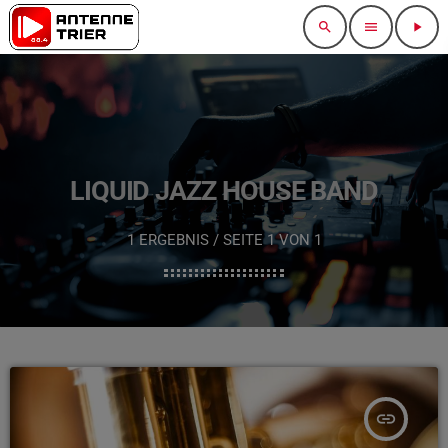
search
menu
play_arrow
LIQUID JAZZ HOUSE BAND
1 ERGEBNIS / SEITE 1 VON 1
insert_link