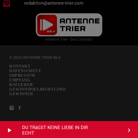
redaktion@antenne-trier.com
Antenne Trier - Das Cityradio
© 2025 ANTENNE TRIER 88.4
KONTAKT
DATENSCHUTZ
IMPRESSUM
EMPFANG
RATGEBER
GEWINNSPIELRICHTLINIE
GEWINNER
DU TRäGST KEINE LIEBE IN DIR
play_arrow
keyboard_arrow_right
ECHT