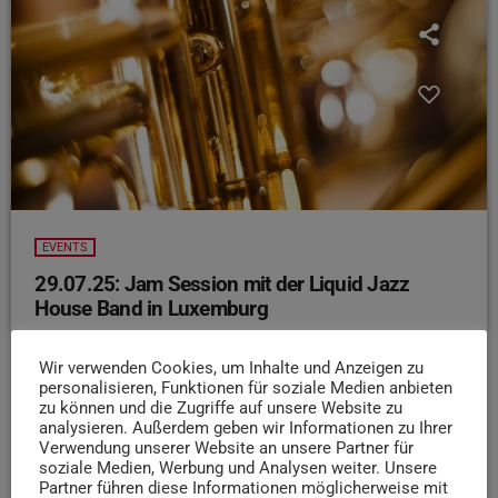
EVENTS
29.07.25: Jam Session mit der Liquid Jazz
House Band in Luxemburg
Heute Abend wird die Liquid Bar in Luxemburg wieder zur
Wir verwenden Cookies, um Inhalte und Anzeigen zu
Bühne für feinsten Live-Jazz
Ab 20:30 Uhr startet
personalisieren, Funktionen für soziale Medien anbieten
die Jam Session mit der Liquid Jazz House Band – offen
zu können und die Zugriffe auf unsere Website zu
für alle, die Lust auf spontanes Zusammenspiel, gute
analysieren. Außerdem geben wir Informationen zu Ihrer
Vibes und ehrliche Musik haben. Ob du selbst mitspielen
Verwendung unserer Website an unsere Partner für
soziale Medien, Werbung und Analysen weiter. Unsere
willst oder einfach nur den Sound genießen möchtest,
Partner führen diese Informationen möglicherweise mit
hier treffen sich Musiker und Jazzfans zum lockeren