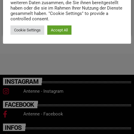
weiteren Daten zusammen, die Sie ihnen bereitgestellt
Austausch. Ein Abend voll echter Club- Atmosphäre,
haben oder die sie im Rahmen Ihrer Nutzung der Dienste
gesammelt haben. "Cookie Settings" to provide a
einfach vorbeikommen und eintauchen!
controlled consent.
today
29. JULI 2025
26
Cookie Settings
Accept All
INSTAGRAM
Antenne - Instagram
FACEBOOK
Antenne - Facebook
INFOS