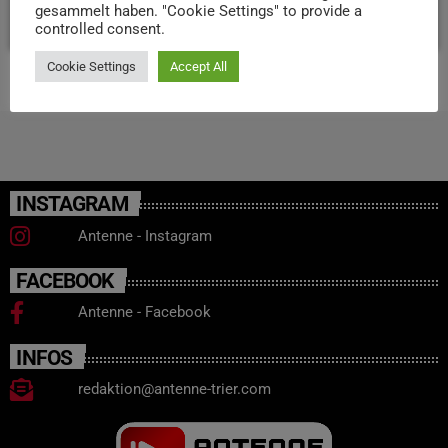
gesammelt haben. "Cookie Settings" to provide a
today
17. NOVEMBER 2025
290
7
controlled consent.
Cookie Settings
Accept All
INSTAGRAM
Antenne - Instagram
FACEBOOK
Antenne - Facebook
INFOS
redaktion@antenne-trier.com