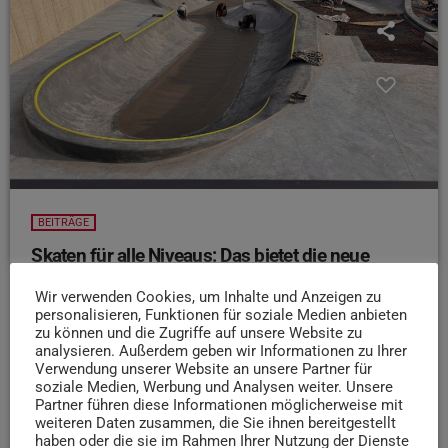
BEITRÄGE
Skaten für alle Niveaus: Das bietet die neue
Rollsportanlage im Mäusheckerweg
Wir verwenden Cookies, um Inhalte und Anzeigen zu
In Trier entsteht gerade ein neuer Skatepark – und der
personalisieren, Funktionen für soziale Medien anbieten
sieht richtig gut aus. Im Mäusheckerweg laufen die
zu können und die Zugriffe auf unsere Website zu
analysieren. Außerdem geben wir Informationen zu Ihrer
finalen Arbeiten an der modernen Anlage. Stadt und
Verwendung unserer Website an unsere Partner für
Planer versprechen ein Angebot für alle Levels – und wie
soziale Medien, Werbung und Analysen weiter. Unsere
man sich das genau vorstellen kann, erklären sie uns im
Partner führen diese Informationen möglicherweise mit
weiteren Daten zusammen, die Sie ihnen bereitgestellt
Interview
haben oder die sie im Rahmen Ihrer Nutzung der Dienste