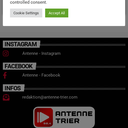
controlled consent.
today
24. OKTOBER 2025
13
Cookie Settings
Accept All
INSTAGRAM
Antenne - Instagram
FACEBOOK
Antenne - Facebook
INFOS
redaktion@antenne-trier.com