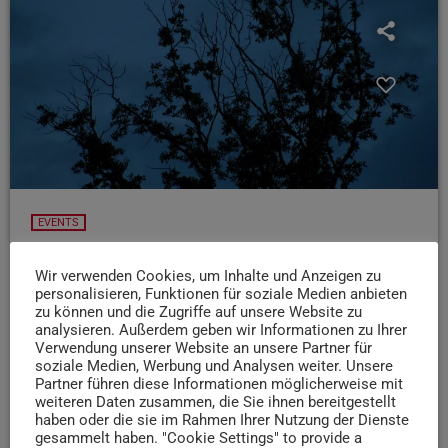
EVENTS
24.10.25: Mondschein-Markt in Merzig
Wir verwenden Cookies, um Inhalte und Anzeigen zu
Wenn’s heute Abend dämmert, schaut doch einfach mal in
personalisieren, Funktionen für soziale Medien anbieten
Merzig vorbei: Da findet ihr den 15. Mondschein-Markt
zu können und die Zugriffe auf unsere Website zu
analysieren. Außerdem geben wir Informationen zu Ihrer
Ab 16 Uhr verwandelt sich die Innenstadt in ein
Verwendung unserer Website an unsere Partner für
buntes Treiben aus Musik, Gauklern und rund hundert
soziale Medien, Werbung und Analysen weiter. Unsere
Marktständen. Von Kunsthandwerk über Leckereien bis
Partner führen diese Informationen möglicherweise mit
weiteren Daten zusammen, die Sie ihnen bereitgestellt
hin zu mittelalterlichen Klängen und einer Feuershow zum
haben oder die sie im Rahmen Ihrer Nutzung der Dienste
Finale gibt‘s viel zu entdecken!
gesammelt haben. "Cookie Settings" to provide a