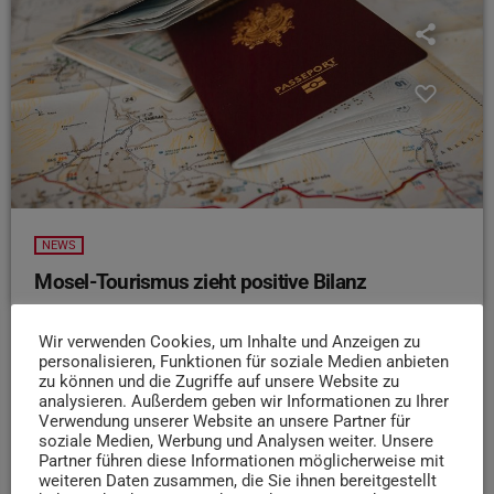
NEWS
Mosel-Tourismus zieht positive Bilanz
Die Mosellandtouristik GmbH hat im Frühjahr 2025 starke
Wir verwenden Cookies, um Inhalte und Anzeigen zu
Gästezahlen für die Mosel-Saar-Region verzeichnet. Laut
personalisieren, Funktionen für soziale Medien anbieten
Pressemitteilung kamen im April 19,9 Prozent mehr Gäste
zu können und die Zugriffe auf unsere Website zu
als im Vorjahr, die Übernachtungen stiegen um 24,6
analysieren. Außerdem geben wir Informationen zu Ihrer
Prozent. Vor allem die Osterferien sorgten für volle
Verwendung unserer Website an unsere Partner für
soziale Medien, Werbung und Analysen weiter. Unsere
Hotels, Winzerhöfe und Campingplätze. Auch für die
Partner führen diese Informationen möglicherweise mit
Sommerferien sind viele Unterkünfte schon gut gebucht.
weiteren Daten zusammen, die Sie ihnen bereitgestellt