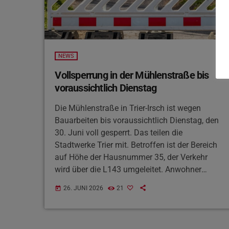
NEWS
Vollsperrung in der Mühlenstraße bis
voraussichtlich Dienstag
Die Mühlenstraße in Trier-Irsch ist wegen
Bauarbeiten bis voraussichtlich Dienstag, den
30. Juni voll gesperrt. Das teilen die
Stadtwerke Trier mit. Betroffen ist der Bereich
auf Höhe der Hausnummer 35, der Verkehr
wird über die L143 umgeleitet. Anwohner
können aus beiden Richtungen bis an das
26. JUNI 2026
21
today
Baufeld heranfahren. Auch die Buslinien 7 und
84 werden umgeleitet. Die Haltestellen Irscher
Mühle, Irscher Berg und Mühlenstraße