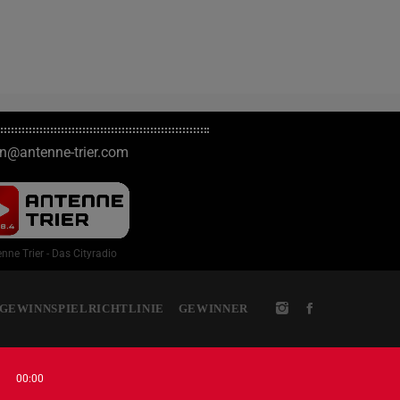
on@antenne-trier.com
nne Trier - Das Cityradio
GEWINNSPIELRICHTLINIE
GEWINNER
00:00