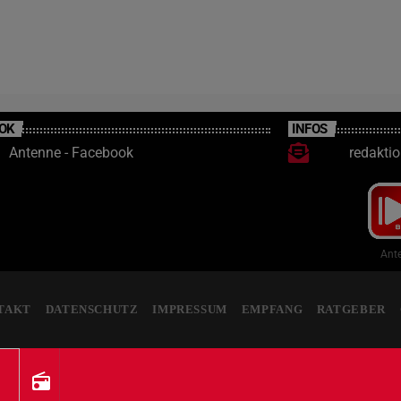
OK
INFOS
Antenne - Facebook
redakti
Ante
TAKT
DATENSCHUTZ
IMPRESSUM
EMPFANG
RATGEBER
radio