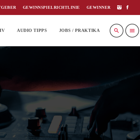
TGEBER
GEWINNSPIELRICHTLINIE
GEWINNER
search
menu
IV
AUDIO TIPPS
JOBS / PRAKTIKA