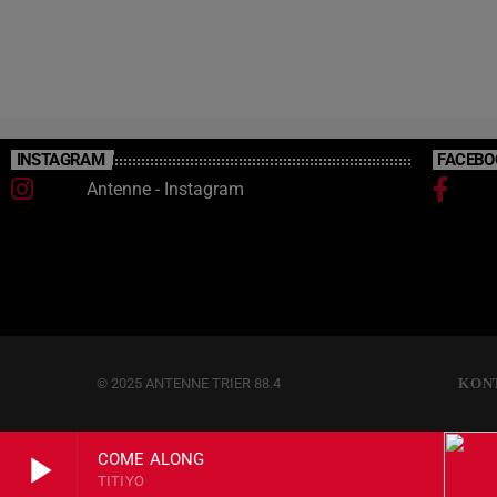
entfallen während der Bauarbeiten und werden
durch Ersatzhaltestellen ersetzt.
INSTAGRAM
FACEBO
Antenne - Instagram
© 2025 ANTENNE TRIER 88.4
KON
play_arrow
COME ALONG
TITIYO