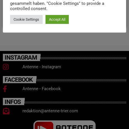
gesammelt haben. "Cookie Settings" to provide a
Million Euro geschätzt.
controlled consent.
today
14. MAI 2025
31
Cookie Settings
Accept All
INSTAGRAM
Antenne - Instagram
FACEBOOK
Antenne - Facebook
INFOS
redaktion@antenne-trier.com