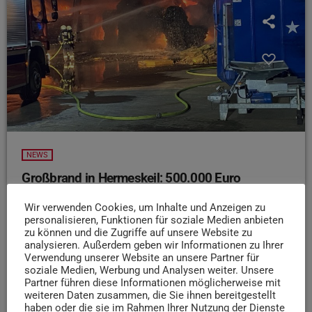
NEWS
Großbrand in Hermeskeil: 500.000 Euro
Schaden
Wir verwenden Cookies, um Inhalte und Anzeigen zu
In einem Entsorgungsbetrieb im Industriegebiet
personalisieren, Funktionen für soziale Medien anbieten
Hermeskeil sind in der Nacht rund 40 Tonnen Müll in
zu können und die Zugriffe auf unsere Website zu
analysieren. Außerdem geben wir Informationen zu Ihrer
Flammen aufgegangen. Laut Polizei brannte eine ganze
Verwendung unserer Website an unsere Partner für
Lagerhalle ab. Wegen der großen Rauchwolke wurden
soziale Medien, Werbung und Analysen weiter. Unsere
Anwohner gewarnt, Fenster und Türen geschlossen zu
Partner führen diese Informationen möglicherweise mit
weiteren Daten zusammen, die Sie ihnen bereitgestellt
halten. Messungen ergaben aber keine
haben oder die sie im Rahmen Ihrer Nutzung der Dienste
Gesundheitsgefahr. Der Schaden wird auf etwa eine halbe