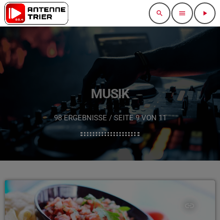
search
menu
play_arrow
MUSIK
98 ERGEBNISSE / SEITE 9 VON 11
insert_link