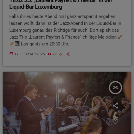
18.02.25: „Laurent Payfert & Friends“ in der
Liquid-Bar Luxemburg
Falls ihr es heute Abend mal ganz entspannt angehen
lassen wollt, dann ist der Jazz-Abend in der Liquid-Bar in
Luxemburg genau das Richtige für euch! Dort spielt das
Jazz Trio „Laurent Payfert & Friends“ chillige Melodien
Los gehts um 20:30 Uhr.
today
17. FEBRUAR 2025
27
insert_link