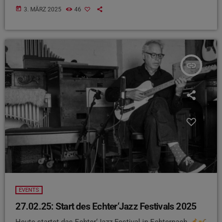
today
3. MÄRZ 2025
46
insert_link
EVENTS
27.02.25: Start des Echter‘Jazz Festivals 2025