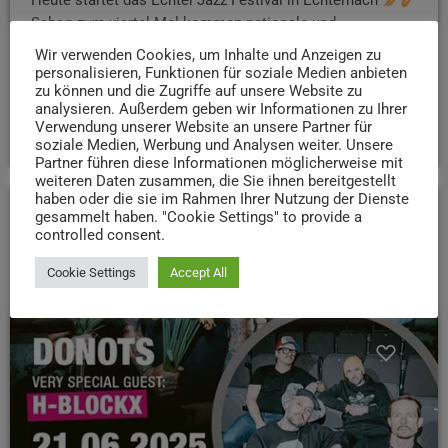
Heute startet das Echter‘Jazz Festival in Echternach
Schon zum viertel Mal kommen nationale und
internationale Künstler vorbei. Bis Samstag wird jeden
Wir verwenden Cookies, um Inhalte und Anzeigen zu
Abend Musik gespielt
Tickets gibt es HIER. Los gehts
personalisieren, Funktionen für soziale Medien anbieten
zu können und die Zugriffe auf unsere Website zu
immer um 19 Uhr.
analysieren. Außerdem geben wir Informationen zu Ihrer
Verwendung unserer Website an unsere Partner für
today
26. FEBRUAR 2025
49
soziale Medien, Werbung und Analysen weiter. Unsere
Partner führen diese Informationen möglicherweise mit
weiteren Daten zusammen, die Sie ihnen bereitgestellt
haben oder die sie im Rahmen Ihrer Nutzung der Dienste
gesammelt haben. "Cookie Settings" to provide a
controlled consent.
insert_link
Cookie Settings
Accept All