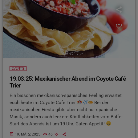
EVENTS
19.03.25: Mexikanischer Abend im Coyote Café
Trier
Ein bisschen mexikanisch-spanisches Feeling erwartet
euch heute im Coyote Café Trier
Bei der
mexikanischen Fiesta gibts aber nicht nur spanische
Musik, sondern auch leckere Köstlichkeiten vom Buffet.
Start des Abends ist um 19 Uhr. Guten Appetit!
today
19. MÄRZ 2025
46