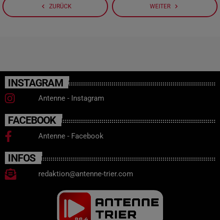
navigate_before
navigate_next
ZURÜCK
WEITER
INSTAGRAM
Antenne - Instagram
FACEBOOK
Antenne - Facebook
INFOS
redaktion@antenne-trier.com