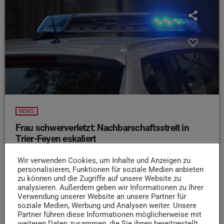
NEWS
Frau schwerverletzt: Nachbarschaftsstreit in
Trier-Feyen eskaliert
Zu einem Nachbarschaftsstreit ist am Dienstag, den
Wir verwenden Cookies, um Inhalte und Anzeigen zu
05.09.23 gegen 18:45 Uhr in der Dr. Piro Straße in Trier-
personalisieren, Funktionen für soziale Medien anbieten
Feyen gekommen. Das teilt die Polizei mit. Laut
zu können und die Zugriffe auf unsere Website zu
analysieren. Außerdem geben wir Informationen zu Ihrer
Zeugenaussagen soll eine Frau im Zuge eines Streits mit
Verwendung unserer Website an unsere Partner für
einem Messer auf ihren Nachbarn losgegangen ist. Der
soziale Medien, Werbung und Analysen weiter. Unsere
Mann griff darauf hin zu einen Eisenstange und schlug der
Partner führen diese Informationen möglicherweise mit
weiteren Daten zusammen, die Sie ihnen bereitgestellt
Frau damit auf den Kopf, worauf diese einige Stufen nach