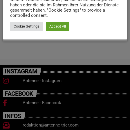
haben oder die sie im Rahmen Ihrer Nutzung der Dienste
unten fiel. Der Mann konnte von der Polizei gestellt und
gesammelt haben. "Cookie Settings" to provide a
vorläufig festgenommen werden. Die Frau wurde mit
controlled consent.
schweren […]
Cookie Settings
Accept All
today
7. SEPTEMBER 2023
28
INSTAGRAM
Antenne - Instagram
FACEBOOK
Antenne - Facebook
INFOS
redaktion@antenne-trier.com