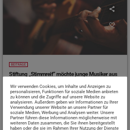
BEITRÄGE
Stiftung „Stimmreif“ möchte junge Musiker aus
Trier fördern
Wir verwenden Cookies, um Inhalte und Anzeigen zu
Markus Durek und sein Team wollen jungen Talenten aus
personalisieren, Funktionen für soziale Medien anbieten
Trier den Sprung ins Musikgeschäft erleichtern – denn oft
zu können und die Zugriffe auf unsere Website zu
analysieren. Außerdem geben wir Informationen zu Ihrer
scheitert es nicht am Können, sondern an fehlenden
Verwendung unserer Website an unsere Partner für
Kontakten und Chancen. Noch steckt die Stiftung
soziale Medien, Werbung und Analysen weiter. Unsere
„Stimmreif“ in den Kinderschuhen, doch die Pläne sind
Partner führen diese Informationen möglicherweise mit
weiteren Daten zusammen, die Sie ihnen bereitgestellt
schon jetzt groß: Ihr wollt dabei helfen, junge Musiker aus
haben oder die sie im Rahmen Ihrer Nutzung der Dienste
der Region zu fördern?
Dann wendet euch gern per