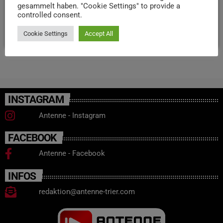
gesammelt haben. "Cookie Settings" to provide a
Mail an info@stimmreif.de!
controlled consent.
today
17. JULI 2025
120
1
2
Cookie Settings
Accept All
INSTAGRAM
Antenne - Instagram
FACEBOOK
Antenne - Facebook
INFOS
redaktion@antenne-trier.com