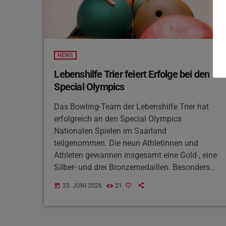
NEWS
Lebenshilfe Trier feiert Erfolge bei den
Special Olympics
Das Bowling-Team der Lebenshilfe Trier hat
erfolgreich an den Special Olympics
Nationalen Spielen im Saarland
teilgenommen. Die neun Athletinnen und
Athleten gewannen insgesamt eine Gold-, eine
Silber- und drei Bronzemedaillen. Besonders
erfolgreich war Eric Faßbinder, der sich in
23. JUNI 2026
21
today
seiner Leistungsgruppe die Goldmedaille
sicherte. Drei weitere Sportler wurden mit
Ehrenmedaillen ausgezeichnet, nachdem sie