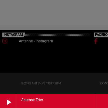
ihre Leistungen aus der Qualifikation deutlich
übertroffen hatten.
INSTAGRAM
FACEBO
Antenne - Instagram
© 2025 ANTENNE TRIER 88.4
KON
play_arrow
Antenne Trier