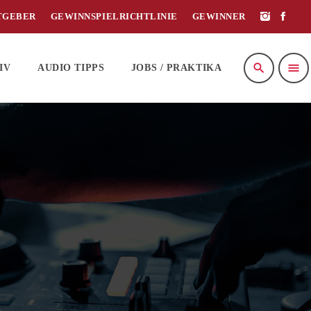
TGEBER
GEWINNSPIELRICHTLINIE
GEWINNER
search
menu
IV
AUDIO TIPPS
JOBS / PRAKTIKA