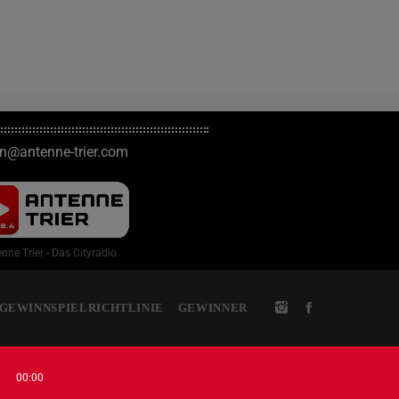
on@antenne-trier.com
nne Trier - Das Cityradio
GEWINNSPIELRICHTLINIE
GEWINNER
00:00