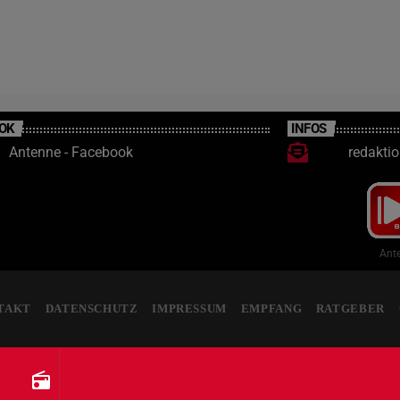
OK
INFOS
Antenne - Facebook
redakti
Ante
TAKT
DATENSCHUTZ
IMPRESSUM
EMPFANG
RATGEBER
radio