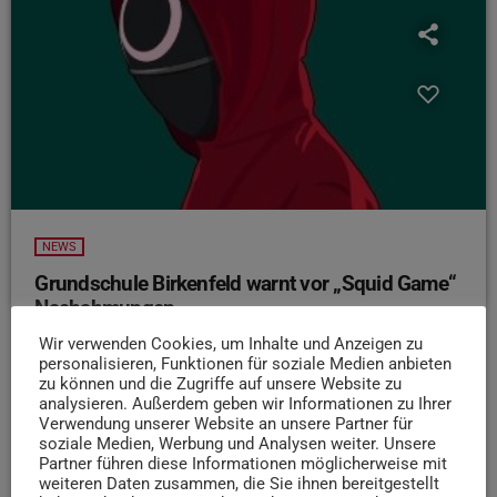
NEWS
Grundschule Birkenfeld warnt vor „Squid Game“
Nachahmungen
Die Grundschule Birkenfeld warnt vor "Squid Game"
Wir verwenden Cookies, um Inhalte und Anzeigen zu
personalisieren, Funktionen für soziale Medien anbieten
Nachahmungen auf dem Schulhof. Wie der SWR berichtet,
zu können und die Zugriffe auf unsere Website zu
hat Schulleiterin Uta Schmitt deshalb die Eltern zum
analysieren. Außerdem geben wir Informationen zu Ihrer
Gespräch über Medieninhalte aufgerufen. Besonders das
Verwendung unserer Website an unsere Partner für
soziale Medien, Werbung und Analysen weiter. Unsere
Spiel „Rotes Licht – Grünes Licht“ wird laut Schule nach
Partner führen diese Informationen möglicherweise mit
gespielt – in der Serie bedeutet ein Fehler dabei den Tod.
weiteren Daten zusammen, die Sie ihnen bereitgestellt
Die Schule betont, dass Gewalt zwar nicht nachgespielt