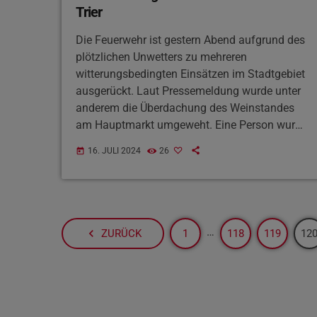
Trier
Die Feuerwehr ist gestern Abend aufgrund des
plötzlichen Unwetters zu mehreren
witterungsbedingten Einsätzen im Stadtgebiet
ausgerückt. Laut Pressemeldung wurde unter
anderem die Überdachung des Weinstandes
am Hauptmarkt umgeweht. Eine Person wurde
dabei am Kopf getroffen und leicht verletzt. Im
16. JULI 2024
26
today
Rautenstrauchpark bei der Treviris-Passage
schlug zudem ein Blitz in einem Baum ein und
spaltete diesen. Darüber hinaus wurden
mehrere geparkte Autos durch herabfallende
Gegenstände und Äste beschädigt. An einigen
…
navigate_before
ZURÜCK
1
118
119
12
Kreuzungen kam es zu Ampelausfällen.
Aktuell mahnt die Stadt Trier noch zur […]