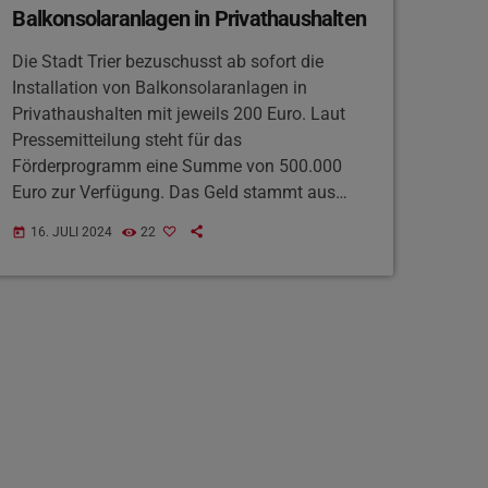
Balkonsolaranlagen in Privathaushalten
Die Stadt Trier bezuschusst ab sofort die
Installation von Balkonsolaranlagen in
Privathaushalten mit jeweils 200 Euro. Laut
Pressemitteilung steht für das
Förderprogramm eine Summe von 500.000
Euro zur Verfügung. Das Geld stammt aus
dem von der rheinland-pfälzischen
16. JULI 2024
22
today
Landesregierung aufgelegten Kommunalen
Investitionsprogramm Klimaschutz und
Innovation – kurz KIPKI. Für alle Interessierten
bietet die Stadt eine Reihe von Info-
Veranstaltungen an. Auftakt ist am morgigen
Mittwoch ab 19 Uhr in der Beletage am
Domfreihof. Alle weiteren Informationen
können auf der Website der Stadt […]