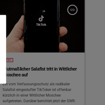
angesetzt.
insert_link
NEWS
Mutmaßlicher Salafist tritt in Wittlicher
Moschee auf
Ein vom Verfassungsschutz als radikaler
Salafist eingestufter TikToker ist offenbar
kürzlich in einer Wittlicher Moschee
aufgetreten. Darüber berichtet jetzt der SWR.