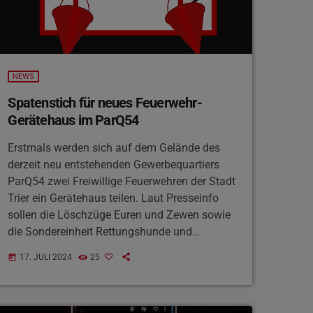
NEWS
Spatenstich für neues Feuerwehr-
Gerätehaus im ParQ54
Erstmals werden sich auf dem Gelände des
derzeit neu entstehenden Gewerbequartiers
ParQ54 zwei Freiwillige Feuerwehren der Stadt
Trier ein Gerätehaus teilen. Laut Presseinfo
sollen die Löschzüge Euren und Zewen sowie
die Sondereinheit Rettungshunde und
Ortungstechnik künftig dort beheimatet sein,
17. JULI 2024
25
today
wo früher die General-von-Seidel-Kaserne lag.
Der Spatenstich für den Neubau des
Gerätehauses ist für morgen Nachmittag