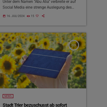
Unter dem Namen "Abu Alia" verbreite er auf
Social Media eine strenge Auslegung des
Islam und kritisiere unter anderem moderne
16. JULI 2024
15
today
Kopfbedeckungen für Musliminnen.
Mindestens ein Auftritt in Wittlich wurde wohl
auch für seine Social Media Kanäle genutzt.
Der "Islamische Kulturverein Wittlich" habe
sich bisher nicht zu den Auftritten geäußert.
insert_link
NEWS
Stadt Trier bezuschusst ab sofort