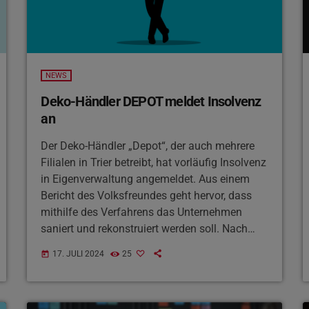
NEWS
Deko-Händler DEPOT meldet Insolvenz
an
Der Deko-Händler „Depot“, der auch mehrere
Filialen in Trier betreibt, hat vorläufig Insolvenz
in Eigenverwaltung angemeldet. Aus einem
Bericht des Volksfreundes geht hervor, dass
mithilfe des Verfahrens das Unternehmen
saniert und rekonstruiert werden soll. Nach
Angaben der Tageszeitung soll der
17. JULI 2024
25
today
Geschäftsbetrieb erst mal uneingeschränkt
weiterlaufen. Die Löhne und Gehälter seien bis
September gesichert. Die Geschäftsführung