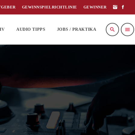
TGEBER
GEWINNSPIELRICHTLINIE
GEWINNER
search
menu
IV
AUDIO TIPPS
JOBS / PRAKTIKA