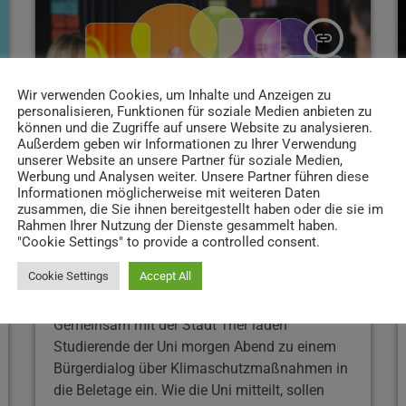
nehme sich zum Ziel spätestens bis zum
Jahreswechsel einen Plan zur Neuausrichtung
insert_link
des Unternehmens vorzulegen.
Wir verwenden Cookies, um Inhalte und Anzeigen zu
personalisieren, Funktionen für soziale Medien anbieten zu
können und die Zugriffe auf unsere Website zu analysieren.
Außerdem geben wir Informationen zu Ihrer Verwendung
unserer Website an unsere Partner für soziale Medien,
Werbung und Analysen weiter. Unsere Partner führen diese
Informationen möglicherweise mit weiteren Daten
zusammen, die Sie ihnen bereitgestellt haben oder die sie im
Rahmen Ihrer Nutzung der Dienste gesammelt haben.
NEWS
"Cookie Settings" to provide a controlled consent.
Klimaschutz in Trier: Stadt und Uni laden
Cookie Settings
Accept All
zu gemeinsamem Bürgerdialog ein
Gemeinsam mit der Stadt Trier laden
Studierende der Uni morgen Abend zu einem
Bürgerdialog über Klimaschutzmaßnahmen in
die Beletage ein. Wie die Uni mitteilt, sollen