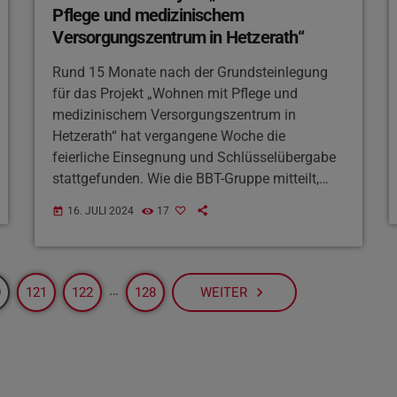
Pflege und medizinischem
Versorgungszentrum in Hetzerath“
Rund 15 Monate nach der Grundsteinlegung
für das Projekt „Wohnen mit Pflege und
medizinischem Versorgungszentrum in
Hetzerath“ hat vergangene Woche die
feierliche Einsegnung und Schlüsselübergabe
stattgefunden. Wie die BBT-Gruppe mitteilt,
wurden die neuen Räumlichkeiten der
16. JULI 2024
17
today
Tagespflege mit künftigem
Nachbarschaftstreff vorgestellt.
Geschäftsführer Michael Molitor dankte
zudem der Gemeinde Hetzerath und dem Land
…
navigate_next
0
121
122
128
WEITER
Rheinland-Pfalz für die Unterstützung.