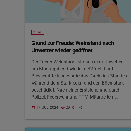
NEWS
Grund zur Freude: Weinstand nach
Unwetter wieder geöffnet
Der Trierer Weinstand ist nach dem Unwetter
am Montagabend wieder geöffnet. Laut
Pressemitteilung wurde das Dach des Standes
während dem Starkregen und den Böen stark
beschädigt. Nach einer Erstsicherung durch
Polizei, Feuerwehr und TTM-Mitarbeitern
konnten die Schäden gestern mit den
17. JULI 2024
29
today
zuständigen Behörden und Dienstleistern
gesichert und protokolliert werden. Der
restliche Teil des Standes blieb komplett