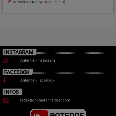
today
19. NOVEMBER 2024
16
1
INSTAGRAM
Antenne - Instagram
FACEBOOK
Antenne - Facebook
INFOS
redaktion@antenne-trier.com