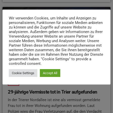
Wir verwenden Cookies, um Inhalte und Anzeigen zu
insert_link
personalisieren, Funktionen für soziale Medien anbieten
zu können und die Zugriffe auf unsere Website zu
analysieren. Außerdem geben wir Informationen zu Ihrer
Verwendung unserer Website an unsere Partner für
soziale Medien, Werbung und Analysen weiter. Unsere
Partner führen diese Informationen möglicherweise mit
weiteren Daten zusammen, die Sie ihnen bereitgestellt
haben oder die sie im Rahmen Ihrer Nutzung der Dienste
gesammelt haben. "Cookie Settings" to provide a
controlled consent.
Cookie Settings
Accept All
NEWS
29-jährige Vermisste tot in Trier aufgefunden
In der Trierer Nordallee ist eine als vermisst gemeldete
Frau tot in ihrer Wohnung aufgefunden worden. Laut
Polizei wies die Frau Verletzungen auf, die den Verdacht