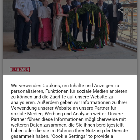
BEITRÄGE
Richtfest auf der neuen Trierer Hauptfeuerwache
Wir verwenden Cookies, um Inhalte und Anzeigen zu
Der Rohbau unserer neuen Hauptfeuerwache in der
personalisieren, Funktionen für soziale Medien anbieten
zu können und die Zugriffe auf unsere Website zu
Südallee steht! Jetzt geht's dort ans Eingemachte…
analysieren. Außerdem geben wir Informationen zu Ihrer
Oberbürgermeister Wolfram Leibe sowie
Verwendung unserer Website an unsere Partner für
Verantwortliche der Feuerwehr und Politik geben uns
soziale Medien, Werbung und Analysen weiter. Unsere
einen Überblick über den Stand der Dinge:
Partner führen diese Informationen möglicherweise mit
weiteren Daten zusammen, die Sie ihnen bereitgestellt
today
1. JUNI 2026
32
haben oder die sie im Rahmen Ihrer Nutzung der Dienste
gesammelt haben. "Cookie Settings" to provide a