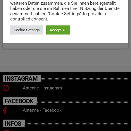
weiteren Daten zusammen, die Sie ihnen bereitgestellt
sowie Orten der Verfolgung dieser Minderheit während
haben oder die sie im Rahmen Ihrer Nutzung der Dienste
und nach der NS-Zeit. Die Teilnahme ist kostenlos. Der
gesammelt haben. "Cookie Settings" to provide a
controlled consent.
Holocaust-Gedenktag erinnert an die Befreiung des
Konzentrationslagers […]
Cookie Settings
Accept All
today
21. JANUAR 2025
17
INSTAGRAM
Antenne - Instagram
FACEBOOK
Antenne - Facebook
INFOS