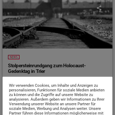
NEWS
Stolpersteinrundgang zum Holocaust-
Gedenktag in Trier
Anlässlich des Holocaust-Gedenktags findet in Trier ein
Stolpersteinrundgang statt, der an die Opfer erinnern soll
Wir verwenden Cookies, um Inhalte und Anzeigen zu
personalisieren, Funktionen für soziale Medien anbieten
– darunter Sinti und Roma. Wie aus einer Pressemeldung
zu können und die Zugriffe auf unsere Website zu
des Vereins „Für ein Buntes Trier – gemeinsam gegen
analysieren. Außerdem geben wir Informationen zu Ihrer
Rechts“ hervorgeht, beginnt der Rundgang am 26. Januar
Verwendung unserer Website an unsere Partner für
soziale Medien, Werbung und Analysen weiter. Unsere
um 15 Uhr am Mahnmal auf dem Platz der
Partner führen diese Informationen möglicherweise mit
Menschenwürde. Danach führt die Tour zu Stolpersteinen