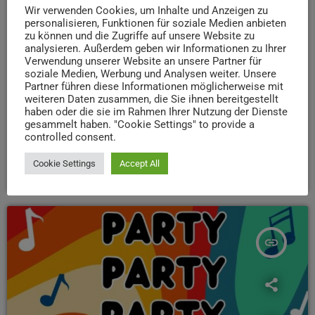
Wir verwenden Cookies, um Inhalte und Anzeigen zu
EVENTS
personalisieren, Funktionen für soziale Medien anbieten
08.11.25: PARTYzipation Vol.5 in der TUFA
zu können und die Zugriffe auf unsere Website zu
analysieren. Außerdem geben wir Informationen zu Ihrer
Am Samstag wird in der TUFA wieder gefeiert – inklusiv
Verwendung unserer Website an unsere Partner für
soziale Medien, Werbung und Analysen weiter. Unsere
und laut!
Bei der fünften PARTYzipation treffen
Partner führen diese Informationen möglicherweise mit
Indie, Punk und Elektro auf gelebte Vielfalt. Mit dabei:
weiteren Daten zusammen, die Sie ihnen bereitgestellt
Schreng Schreng & La La, Kosmonovski und DJ
haben oder die sie im Rahmen Ihrer Nutzung der Dienste
Nilpferdmann. Ein Abend für alle, die Musik lieben – ohne
gesammelt haben. "Cookie Settings" to provide a
controlled consent.
Grenzen, ohne Ausgrenzung.
today
Cookie Settings
Accept All
7. NOVEMBER 2025
26
insert_link