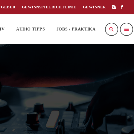
TGEBER
GEWINNSPIELRICHTLINIE
GEWINNER
search
menu
IV
AUDIO TIPPS
JOBS / PRAKTIKA