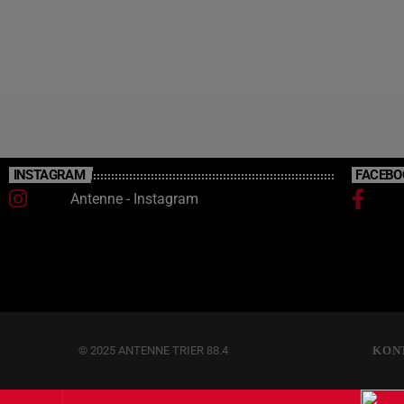
Erkrankungen führen. Die Infektion erfolgt in
der Regel über den direkten Kontakt mit
infizierten Tieren. Es wird davor gewarnt, tote
Hasen oder […]
INSTAGRAM
FACEBO
Antenne - Instagram
© 2025 ANTENNE TRIER 88.4
KON