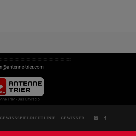
on@antenne-trier.com
nne Trier - Das Cityradio
GEWINNSPIELRICHTLINIE
GEWINNER