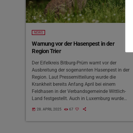
NEWS
Warnung vor der Hasenpest in der
Region Trier
Der Eifelkreis Bitburg-Prüm warnt vor der
Ausbreitung der sogenannten Hasenpest in der
Region. Laut Pressemitteilung wurde die
Krankheit bereits Anfang April bei einem
Feldhasen in der Verbandsgemeinde Wittlich-
Land festgestellt. Auch in Luxemburg wurden
im April zwei Fälle bestätigt. Der Erreger befällt
28. APRIL 2025
67
today
vor allem Hasen und Nagetiere, ist jedoch
auch für Menschen hoch ansteckend und
kann unbehandelt zu schwerwiegenden