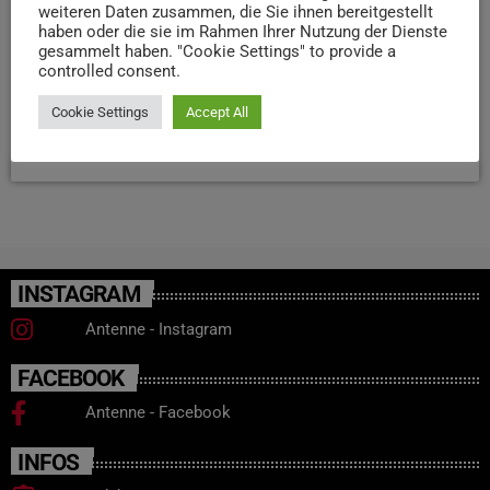
weiteren Daten zusammen, die Sie ihnen bereitgestellt
einer Verschlechterung der Versorgung und fordern
haben oder die sie im Rahmen Ihrer Nutzung der Dienste
schnelle Lösungen von der Universität. Die Hochschule
gesammelt haben. "Cookie Settings" to provide a
controlled consent.
betont, man arbeite intensiv an einem Konzept, um die
Weiterbildung in Trier zu sichern.
Cookie Settings
Accept All
today
22. APRIL 2026
52
INSTAGRAM
Antenne - Instagram
FACEBOOK
Antenne - Facebook
INFOS