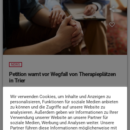
NEWS
Petition warnt vor Wegfall von Therapieplätzen
in Trier
In Trier sorgt eine Petition für Diskussionen über die
Zukunft der psychotherapeutischen Weiterbildung. Wie
Wir verwenden Cookies, um Inhalte und Anzeigen zu
personalisieren, Funktionen für soziale Medien anbieten
die Uni Trier dem Volksfreund berichtet, könnten ohne
zu können und die Zugriffe auf unsere Website zu
eine Reform hunderte Behandlungs- und
analysieren. Außerdem geben wir Informationen zu Ihrer
Ausbildungsplätze wegfallen. Grund ist die bundesweite
Verwendung unserer Website an unsere Partner für
soziale Medien, Werbung und Analysen weiter. Unsere
Neuregelung der Psychotherapeutenausbildung, die bis
Partner führen diese Informationen möglicherweise mit
2032 umgesetzt werden muss. Studierende warnen vor