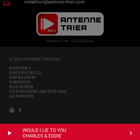
redaktion@antenne-trier.com
Antenne Trier - Das Cityradio
© 2025 ANTENNE TRIER 88.4
KONTAKT
DATENSCHUTZ
IMPRESSUM
EMPFANG
RATGEBER
GEWINNSPIELRICHTLINIE
GEWINNER
WOULD I LIE TO YOU
play_arrow
keyboard_arrow_right
CHARLES & EDDIE