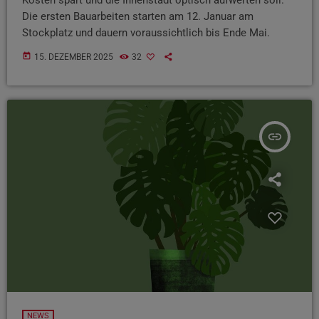
Die ersten Bauarbeiten starten am 12. Januar am
Stockplatz und dauern voraussichtlich bis Ende Mai.
today
15. DEZEMBER 2025
32
insert_link
NEWS