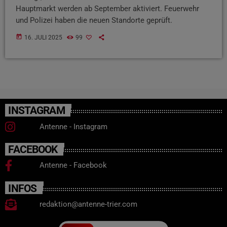
Hauptmarkt werden ab September aktiviert. Feuerwehr
und Polizei haben die neuen Standorte geprüft.
today
16. JULI 2025
99
INSTAGRAM
Antenne - Instagram
FACEBOOK
Antenne - Facebook
INFOS
redaktion@antenne-trier.com