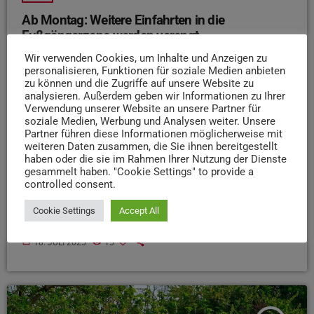
Ab Montag: Weitere Einfahrten in die
Fußgängerzone werden verengt
Nach dem Start in der Neustraße werden in der
Wir verwenden Cookies, um Inhalte und Anzeigen zu
personalisieren, Funktionen für soziale Medien anbieten
kommenden Woche an weiteren Einfahrten der
zu können und die Zugriffe auf unsere Website zu
Fußgängerzone Pflanzkübel und Bänke aufgestellt. Das
analysieren. Außerdem geben wir Informationen zu Ihrer
teilt die Stadt Trier mit. Die Arbeiten beginnen am Montag
Verwendung unserer Website an unsere Partner für
soziale Medien, Werbung und Analysen weiter. Unsere
in der Simeonstraße und werden bis Ende der Woche in
Partner führen diese Informationen möglicherweise mit
der Konstantinstraße und Fleischstraße fortgesetzt. Zu
weiteren Daten zusammen, die Sie ihnen bereitgestellt
einem späteren Zeitpunkt sollen in der Konstantinstraße
haben oder die sie im Rahmen Ihrer Nutzung der Dienste
noch zwei Parklets errichtet werden, also eine
gesammelt haben. "Cookie Settings" to provide a
controlled consent.
Kombination aus Hochbeeten und Sitzbänken. Ziel ist, die
Fahrbahn zu verengen und den Verkehrsteilnehmern zu
Cookie Settings
Accept All
signalisieren, wo der Fußgängerbereich […]
today
18. JULI 2025
15