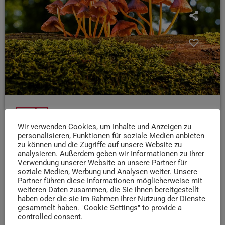
BEITRÄGE
Wir verwenden Cookies, um Inhalte und Anzeigen zu
Pilze Sammeln für Einsteiger? Das sollte man
personalisieren, Funktionen für soziale Medien anbieten
beachten!
zu können und die Zugriffe auf unsere Website zu
analysieren. Außerdem geben wir Informationen zu Ihrer
Es ist Pilzsaison in Trier und der Region!
Aber kann
Verwendung unserer Website an unsere Partner für
man als Laie eigentlich auch sammeln gehen, ohne
soziale Medien, Werbung und Analysen weiter. Unsere
Gefahr zu laufen, vergiftet zu werden?
Christoph
Partner führen diese Informationen möglicherweise mit
weiteren Daten zusammen, die Sie ihnen bereitgestellt
Postler ist Wald-Pädagoge und Pilz-Sachverständiger:
haben oder die sie im Rahmen Ihrer Nutzung der Dienste
today
gesammelt haben. "Cookie Settings" to provide a
9. OKTOBER 2025
55
2
controlled consent.