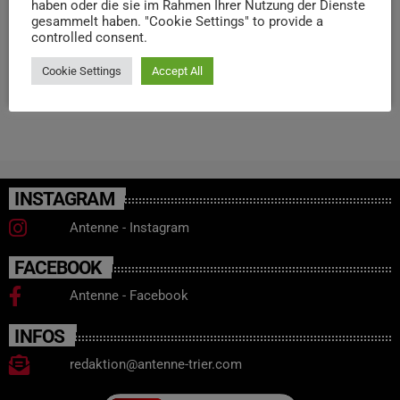
haben oder die sie im Rahmen Ihrer Nutzung der Dienste
unter anderem mit mehr Veranstaltungen, einem
gesammelt haben. "Cookie Settings" to provide a
controlled consent.
erweiterten Spielplatz und besserer Infrastruktur.
Cookie Settings
Accept All
today
2. OKTOBER 2025
21
INSTAGRAM
Antenne - Instagram
FACEBOOK
Antenne - Facebook
INFOS
redaktion@antenne-trier.com