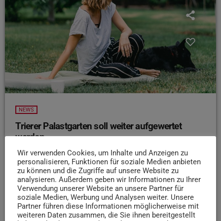
NEWS
Trierer Palastgarten soll weiter aufgewertet
werden
Der Trierer Palastgarten soll weiter aufgewertet werden.
Wir verwenden Cookies, um Inhalte und Anzeigen zu
personalisieren, Funktionen für soziale Medien anbieten
Wie die Stadt Trier berichtet, hat sich der Park in den
zu können und die Zugriffe auf unsere Website zu
vergangenen Jahren vom Drogen-Hotspot zum beliebten
analysieren. Außerdem geben wir Informationen zu Ihrer
Treffpunkt entwickelt. Polizei-Präsenz, bessere
Verwendung unserer Website an unsere Partner für
soziale Medien, Werbung und Analysen weiter. Unsere
Beleuchtung und kulturelle Angebote haben zu dieser
Partner führen diese Informationen möglicherweise mit
Veränderung beigetragen. Nun will die Stadt den positiven
weiteren Daten zusammen, die Sie ihnen bereitgestellt
Trend gemeinsam mit anderen Akteuren weiter fördern –