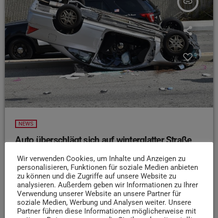
insert_link
NEWS
Auto überschlägt sich auf winterglatter Straße
bei Bernkastel-Kues
Wir verwenden Cookies, um Inhalte und Anzeigen zu
Auf der L47 bei Wehlen ist es am Freitagmorgen zu einem
personalisieren, Funktionen für soziale Medien anbieten
zu können und die Zugriffe auf unsere Website zu
Verkehrsunfall auf winterglatter Fahrbahn gekommen.
analysieren. Außerdem geben wir Informationen zu Ihrer
Nach Angaben der Polizeiinspektion Bernkastel-Kues
Verwendung unserer Website an unsere Partner für
geriet ein Auto mit zwei Erwachsenen und zwei Kindern
soziale Medien, Werbung und Analysen weiter. Unsere
ins Schleudern und überschlug sich im Straßengraben.
Partner führen diese Informationen möglicherweise mit