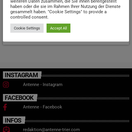
weiteren Daten zusammen, die Sie ihnen bereitgestellt
Drei Insassen blieben unverletzt, eine Person wurde leicht
haben oder die sie im Rahmen Ihrer Nutzung der Dienste
verletzt und vorsorglich ins Krankenhaus gebracht. Das
gesammelt haben. "Cookie Settings" to provide a
Auto war nicht mehr fahrbereit. Die L47 war rund eine
controlled consent.
Stunde in beide Richtungen gesperrt.
Cookie Settings
Accept All
today
2. JANUAR 2026
42
INSTAGRAM
Antenne - Instagram
FACEBOOK
Antenne - Facebook
INFOS
redaktion@antenne-trier.com