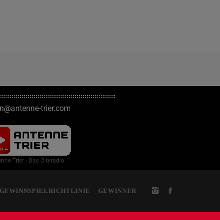
on@antenne-trier.com
nne Trier - Das Cityradio
GEWINNSPIELRICHTLINIE
GEWINNER