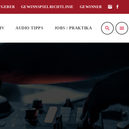
TGEBER
GEWINNSPIELRICHTLINIE
GEWINNER
search
menu
IV
AUDIO TIPPS
JOBS / PRAKTIKA