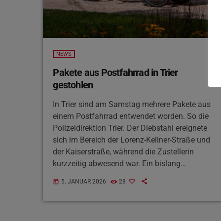
NEWS
Pakete aus Postfahrrad in Trier
gestohlen
In Trier sind am Samstag mehrere Pakete aus
einem Postfahrrad entwendet worden. So die
Polizeidirektion Trier. Der Diebstahl ereignete
sich im Bereich der Lorenz-Kellner-Straße und
der Kaiserstraße, während die Zustellerin
kurzzeitig abwesend war. Ein bislang
unbekannter Täter nahm drei Pakete aus der
5. JANUAR 2026
28
today
Zustellbox mit. Hinweise auf einen
Tatverdächtigen liegen derzeit nicht vor. Die
Polizei bittet Zeuginnen und Zeugen, sich mit