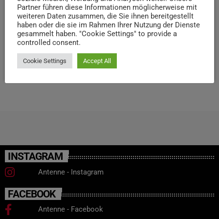
musste zuletzt in einem Pflegeheim betreut werden. Der
Partner führen diese Informationen möglicherweise mit
Prozess gegen den 54-Jährigen Amokfahrer muss neu
weiteren Daten zusammen, die Sie ihnen bereitgestellt
aufgerollt werden, weil der Bundesgerichtshof das erste
haben oder die sie im Rahmen Ihrer Nutzung der Dienste
gesammelt haben. "Cookie Settings" to provide a
Urteil teilweise aufgehoben hatte. Nach Ansicht der
controlled consent.
Richter war die […]
Cookie Settings
Accept All
today
27. FEBRUAR 2024
12
INSTAGRAM
Antenne - Instagram
FACEBOOK
Antenne - Facebook