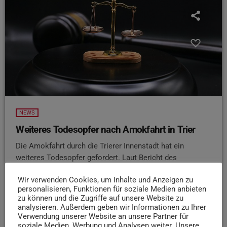
NEWS
Weiteres Todesopfer nach Amokfahrt in Trier
Die Amokfahrt durch die Trierer Innenstadt hat ein
weiteres Todesopfer gefordert. Laut Bericht des
Volksfreunds wurde beim heutigen Prozessauftakt
Wir verwenden Cookies, um Inhalte und Anzeigen zu
bekannt, dass ein 66-jähriger Mann aus der Eifel in den
personalisieren, Funktionen für soziale Medien anbieten
frühen Morgenstunden seinen schweren Verletzungen
zu können und die Zugriffe auf unsere Website zu
erlegen ist. Offenbar hatte der ehemaliger Polizist damals
analysieren. Außerdem geben wir Informationen zu Ihrer
wohl ein schweres Schädel-Hirn-Trauma erlitten und
Verwendung unserer Website an unsere Partner für
soziale Medien, Werbung und Analysen weiter. Unsere