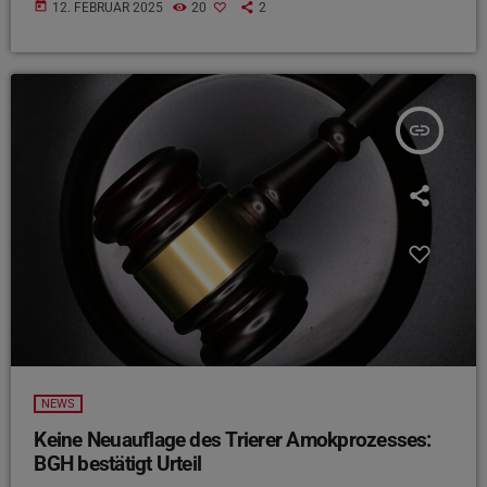
today
12. FEBRUAR 2025
20
2
insert_link
NEWS
Keine Neuauflage des Trierer Amokprozesses:
BGH bestätigt Urteil