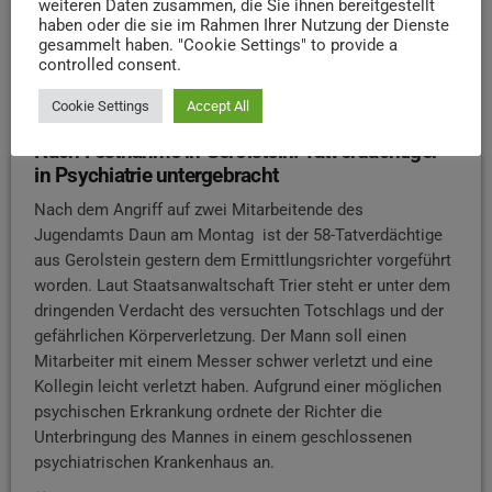
weiteren Daten zusammen, die Sie ihnen bereitgestellt
haben oder die sie im Rahmen Ihrer Nutzung der Dienste
gesammelt haben. "Cookie Settings" to provide a
controlled consent.
Cookie Settings
Accept All
NEWS
Nach Festnahme in Gerolstein: Tatverdächtiger
in Psychiatrie untergebracht
Nach dem Angriff auf zwei Mitarbeitende des
Jugendamts Daun am Montag ist der 58-Tatverdächtige
aus Gerolstein gestern dem Ermittlungsrichter vorgeführt
worden. Laut Staatsanwaltschaft Trier steht er unter dem
dringenden Verdacht des versuchten Totschlags und der
gefährlichen Körperverletzung. Der Mann soll einen
Mitarbeiter mit einem Messer schwer verletzt und eine
Kollegin leicht verletzt haben. Aufgrund einer möglichen
psychischen Erkrankung ordnete der Richter die
Unterbringung des Mannes in einem geschlossenen
psychiatrischen Krankenhaus an.