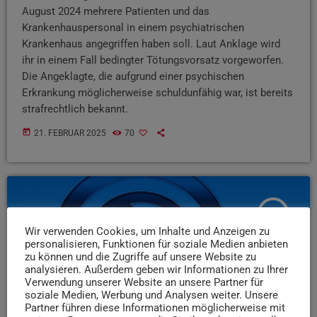
August 2024 mehrere Patienten und das
Krankenhauspersonal in einem psychiatrischen
Krankenhaus angegriffen haben soll. Laut Anklage wird
ihr in einem Fall bedingter Tötungsvorsatz vorgeworfen.
Die Angeklagte, die aufgrund einer psychischen
Erkrankung möglicherweise schuldunfähig war, ist bereits
strafrechtlich bekannt.
today
21. FEBRUAR 2025
70
insert_link
Wir verwenden Cookies, um Inhalte und Anzeigen zu
personalisieren, Funktionen für soziale Medien anbieten
zu können und die Zugriffe auf unsere Website zu
analysieren. Außerdem geben wir Informationen zu Ihrer
Verwendung unserer Website an unsere Partner für
soziale Medien, Werbung und Analysen weiter. Unsere
Partner führen diese Informationen möglicherweise mit