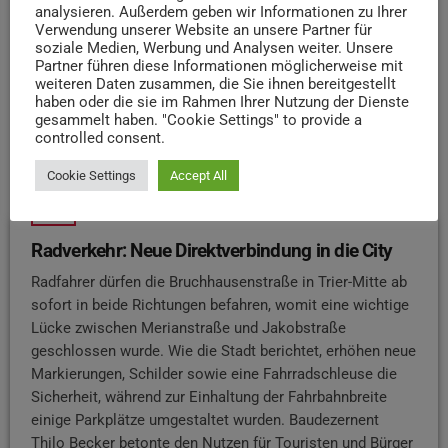
analysieren. Außerdem geben wir Informationen zu Ihrer
Verwendung unserer Website an unsere Partner für
soziale Medien, Werbung und Analysen weiter. Unsere
Partner führen diese Informationen möglicherweise mit
weiteren Daten zusammen, die Sie ihnen bereitgestellt
haben oder die sie im Rahmen Ihrer Nutzung der Dienste
gesammelt haben. "Cookie Settings" to provide a
controlled consent.
Cookie Settings
Accept All
NEWS
Radverkehr: Neue Direktverbindung in die City
Radfahrer dürfen die Bruchhausenstraße in Trier-Mitte ab
sofort in beide Richtungen befahren, womit eine wichtige
Lücke zwischen Merianstraße und Jakobstraße
geschlossen wurde. Wie die Stadt berichtet, erhöhen neue
Markierungen, Schilder sowie eine Fahrradschleuse die
Sicherheit, während zur Einhaltung der Fahrbahnbreite
einige Parkplätze umgestaltet wurden. Baudezernent
Thilo Becker betonte den Nutzen für Touristen und Bürger