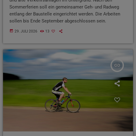
Sommerferien soll ein gemeinsamer Geh- und Radweg
entlang der Baustelle eingerichtet werden. Die Arbeiten
sollen bis Ende September abgeschlossen sein.
today
29. JULI 2026
13
insert_link