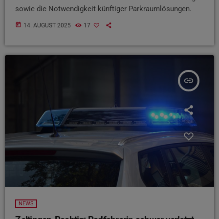
sowie die Notwendigkeit künftiger Parkraumlösungen.
today
14. AUGUST 2025
17
insert_link
NEWS