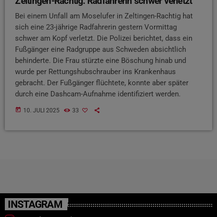
Zeltingen-Rachtig: Radfahrerin schwer verletzt
Bei einem Unfall am Moselufer in Zeltingen-Rachtig hat
sich eine 23-jährige Radfahrerin gestern Vormittag
schwer am Kopf verletzt. Die Polizei berichtet, dass ein
Fußgänger eine Radgruppe aus Schweden absichtlich
behinderte. Die Frau stürzte eine Böschung hinab und
wurde per Rettungshubschrauber ins Krankenhaus
gebracht. Der Fußgänger flüchtete, konnte aber später
durch eine Dashcam-Aufnahme identifiziert werden.
today
10. JULI 2025
33
INSTAGRAM