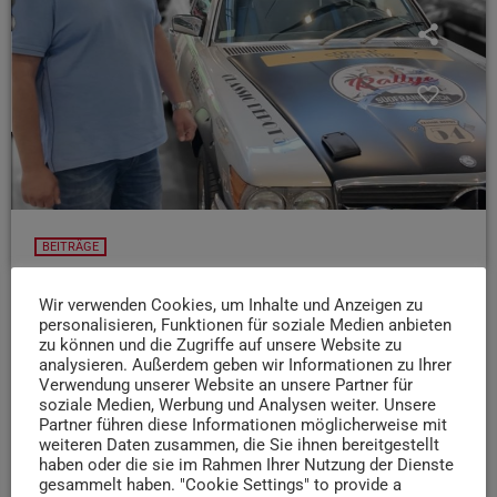
BEITRÄGE
Die Südfrankreich-Rallye des Classic Depots 54
Wir verwenden Cookies, um Inhalte und Anzeigen zu
startet – und ihr könnt dabei sein!
personalisieren, Funktionen für soziale Medien anbieten
Im September ist es wieder soweit und die nächste große
zu können und die Zugriffe auf unsere Website zu
analysieren. Außerdem geben wir Informationen zu Ihrer
Charity-Rallye des Classic Depots 54 steht an - diesmal
Verwendung unserer Website an unsere Partner für
geht es durch das schöne Südfrankreich! Geschäftsführer
soziale Medien, Werbung und Analysen weiter. Unsere
Wolfgang Klauck verrät uns, was die Teilnehmer erwartet
Partner führen diese Informationen möglicherweise mit
weiteren Daten zusammen, die Sie ihnen bereitgestellt
und wie IHR selbst dabei sein könnt (Spoiler: Es gibt
haben oder die sie im Rahmen Ihrer Nutzung der Dienste
einen Platz zu gewinnen!!)
🛣
gesammelt haben. "Cookie Settings" to provide a