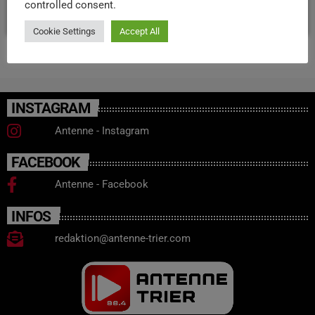
controlled consent.
today
21. JULI 2025
28
Cookie Settings
Accept All
INSTAGRAM
Antenne - Instagram
FACEBOOK
Antenne - Facebook
INFOS
redaktion@antenne-trier.com