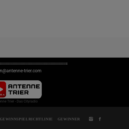
on@antenne-trier.com
nne Trier - Das Cityradio
GEWINNSPIELRICHTLINIE
GEWINNER